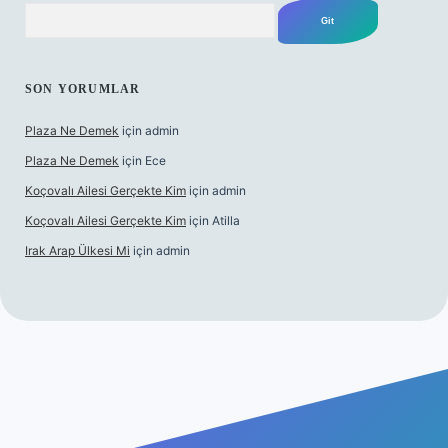
Arama
SON YORUMLAR
Plaza Ne Demek
için
admin
Plaza Ne Demek
için
Ece
Koçovalı Ailesi Gerçekte Kim
için
admin
Koçovalı Ailesi Gerçekte Kim
için
Atilla
Irak Arap Ülkesi Mi
için
admin
lbet mobil giriş
ilbet giriş
betexper