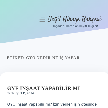
Yeşil Hikaye Bahçesi
menüyü
aç
Doğadan ilham alan keyifli bilgiler!
Anasayfa
Gizlilik Politikası
Yasal Uyarı
ETIKET:
GYO NEDIR NE IŞ YAPAR
Hakkımızda
GYF INŞAAT YAPABILIR MI
Tarih: Eylül 11, 2024
GYO inşaat yapabilir mi? İzin verilen işin ötesinde