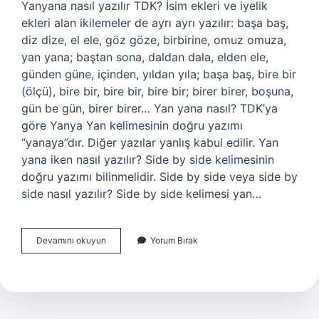
Yanyana nasıl yazılır TDK? İsim ekleri ve iyelik
ekleri alan ikilemeler de ayrı ayrı yazılır: başa baş,
diz dize, el ele, göz göze, birbirine, omuz omuza,
yan yana; baştan sona, daldan dala, elden ele,
günden güne, içinden, yıldan yıla; başa baş, bire bir
(ölçü), bire bir, bire bir, bire bir; birer birer, boşuna,
gün be gün, birer birer… Yan yana nasıl? TDK’ya
göre Yanya Yan kelimesinin doğru yazımı
“yanaya”dır. Diğer yazılar yanlış kabul edilir. Yan
yana iken nasıl yazılır? Side by side kelimesinin
doğru yazımı bilinmelidir. Side by side veya side by
side nasıl yazılır? Side by side kelimesi yan…
Yanyana
Devamını okuyun
Yorum Bırak
Gelince
Tüm
Üzüntüm
Geçti
Nasıl
Yazılır