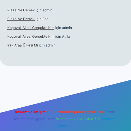
Plaza Ne Demek
için
admin
Plaza Ne Demek
için
Ece
Koçovalı Ailesi Gerçekte Kim
için
admin
Koçovalı Ailesi Gerçekte Kim
için
Atilla
Irak Arap Ülkesi Mi
için
admin
i
ilbet mobil giriş
ilbet giriş
betexper
Reklam ve İletişim:
E-mail:
backlinkpaneli@gmail.com
Teams:
forumhizmeti@gmail.com
Whatsapp: 0262 606 0 726
Telegram:
@karabul