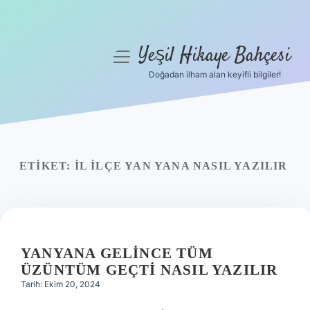
Yeşil Hikaye Bahçesi
menüyü
aç
Doğadan ilham alan keyifli bilgiler!
Anasayfa
Gizlilik Politikası
Yasal Uyarı
ETIKET:
İL ILÇE YAN YANA NASIL YAZILIR
Hakkımızda
YANYANA GELINCE TÜM
ÜZÜNTÜM GEÇTI NASIL YAZILIR
Tarih: Ekim 20, 2024