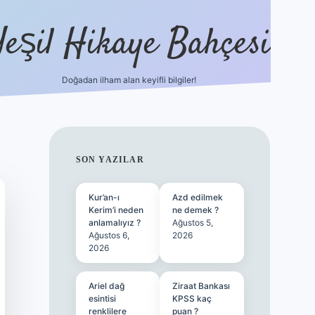
Yeşil Hikaye Bahçesi
Doğadan ilham alan keyifli bilgiler!
ilbet güncel giriş adresi
ilbet mobi
SIDEBAR
SON YAZILAR
Kur’an-ı
Azd edilmek
Kerim’i neden
ne demek ?
anlamalıyız ?
Ağustos 5,
Ağustos 6,
2026
2026
Ariel dağ
Ziraat Bankası
esintisi
KPSS kaç
renklilere
puan ?