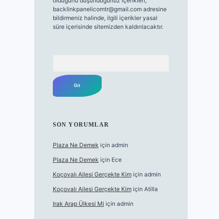
olduğunu düşündüğünüz içerikleri,
backlinkpanelicomtr@gmail.com
adresine
bildirmeniz halinde, ilgili içerikler yasal
süre içerisinde sitemizden kaldırılacaktır.
Arama
SON YORUMLAR
Plaza Ne Demek
için
admin
Plaza Ne Demek
için
Ece
Koçovalı Ailesi Gerçekte Kim
için
admin
Koçovalı Ailesi Gerçekte Kim
için
Atilla
Irak Arap Ülkesi Mi
için
admin