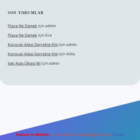
SON YORUMLAR
Plaza Ne Demek
için
admin
Plaza Ne Demek
için
Ece
Koçovalı Ailesi Gerçekte Kim
için
admin
Koçovalı Ailesi Gerçekte Kim
için
Atilla
Irak Arap Ülkesi Mi
için
admin
i
ilbet mobil giriş
ilbet giriş
betexper
Reklam ve İletişim:
E-mail:
backlinkpaneli@gmail.com
Teams: