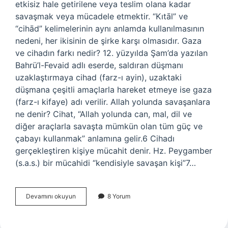
etkisiz hale getirilene veya teslim olana kadar
savaşmak veya mücadele etmektir. “Kıtāl” ve
“cihād” kelimelerinin aynı anlamda kullanılmasının
nedeni, her ikisinin de şirke karşı olmasıdır. Gaza
ve cihadın farkı nedir? 12. yüzyılda Şam’da yazılan
Bahrü’l-Fevaid adlı eserde, saldıran düşmanı
uzaklaştırmaya cihad (farz-ı ayin), uzaktaki
düşmana çeşitli amaçlarla hareket etmeye ise gaza
(farz-ı kifaye) adı verilir. Allah yolunda savaşanlara
ne denir? Cihat, “Allah yolunda can, mal, dil ve
diğer araçlarla savaşta mümkün olan tüm güç ve
çabayı kullanmak” anlamına gelir.6 Cihadı
gerçekleştiren kişiye mücahit denir. Hz. Peygamber
(s.a.s.) bir mücahidi “kendisiyle savaşan kişi”7…
Kuranda
Devamını okuyun
8 Yorum
Kıtal
Ne
Demek