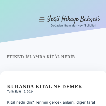
Yeşil Hikaye Bahçesi
menüyü
aç
Doğadan ilham alan keyifli bilgiler!
Anasayfa
Gizlilik Politikası
Yasal Uyarı
ETIKET:
İSLAMDA KITÂL NEDIR
Hakkımızda
KURANDA KITAL NE DEMEK
Tarih: Eylül 15, 2024
Kitâl nedir din? Terimin gerçek anlamı, diğer taraf