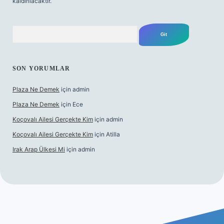
kaldırılacaktır.
Arama
SON YORUMLAR
Plaza Ne Demek
için
admin
Plaza Ne Demek
için
Ece
Koçovalı Ailesi Gerçekte Kim
için
admin
Koçovalı Ailesi Gerçekte Kim
için
Atilla
Irak Arap Ülkesi Mi
için
admin
lbet mobil giriş
ilbet giriş
betexper