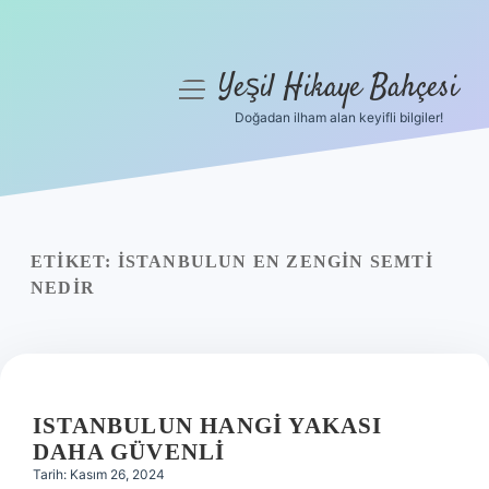
Yeşil Hikaye Bahçesi
menüyü
aç
Doğadan ilham alan keyifli bilgiler!
Anasayfa
Gizlilik Politikası
Yasal Uyarı
ETIKET:
İSTANBULUN EN ZENGIN SEMTI
NEDIR
Hakkımızda
ISTANBULUN HANGI YAKASI
DAHA GÜVENLI
Tarih: Kasım 26, 2024