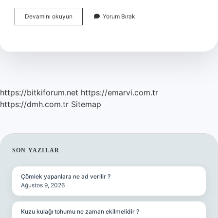
Istanbulun
Devamını okuyun
Yorum Bırak
Hangi
Yakası
Daha
Güvenli
https://bitkiforum.net
https://emarvi.com.tr
https://dmh.com.tr
Sitemap
SIDEBAR
SON YAZILAR
Çömlek yapanlara ne ad verilir ?
Ağustos 9, 2026
Kuzu kulağı tohumu ne zaman ekilmelidir ?