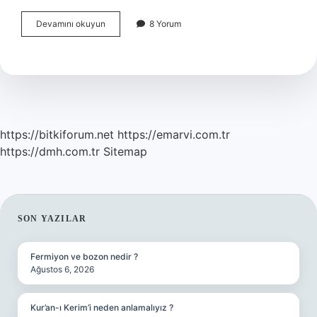
Hormon
Devamını okuyun
8 Yorum
Bozukluğu
Hangi
Değerlere
Bakılır
https://bitkiforum.net
https://emarvi.com.tr
https://dmh.com.tr
Sitemap
SIDEBAR
SON YAZILAR
Fermiyon ve bozon nedir ?
Ağustos 6, 2026
Kur’an-ı Kerim’i neden anlamalıyız ?