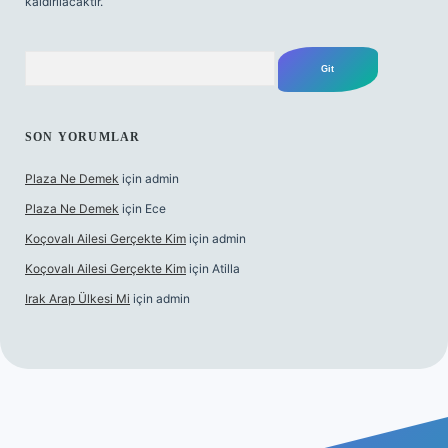
kaldırılacaktır.
Arama
SON YORUMLAR
Plaza Ne Demek
için
admin
Plaza Ne Demek
için
Ece
Koçovalı Ailesi Gerçekte Kim
için
admin
Koçovalı Ailesi Gerçekte Kim
için
Atilla
Irak Arap Ülkesi Mi
için
admin
lbet mobil giriş
ilbet giriş
betexper