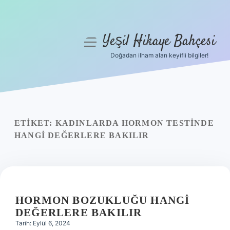
Yeşil Hikaye Bahçesi
menüyü
aç
Doğadan ilham alan keyifli bilgiler!
Anasayfa
Gizlilik Politikası
Yasal Uyarı
ETIKET:
KADINLARDA HORMON TESTINDE
HANGI DEĞERLERE BAKILIR
Hakkımızda
HORMON BOZUKLUĞU HANGI
DEĞERLERE BAKILIR
Tarih: Eylül 6, 2024