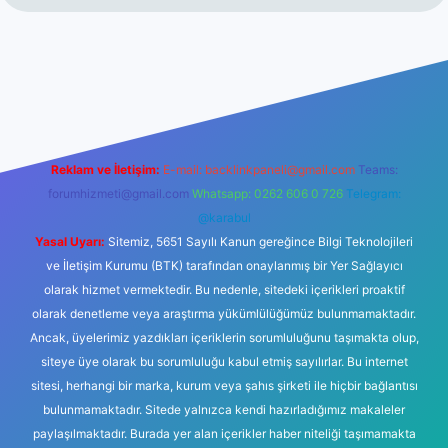
i
ilbet mobil giriş
ilbet giriş
betexper
Reklam ve İletişim:
E-mail:
backlinkpaneli@gmail.com
Teams:
forumhizmeti@gmail.com
Whatsapp: 0262 606 0 726
Telegram:
@karabul
Yasal Uyarı:
Sitemiz, 5651 Sayılı Kanun gereğince Bilgi Teknolojileri
ve İletişim Kurumu (BTK) tarafından onaylanmış bir Yer Sağlayıcı
olarak hizmet vermektedir. Bu nedenle, sitedeki içerikleri proaktif
olarak denetleme veya araştırma yükümlülüğümüz bulunmamaktadır.
Ancak, üyelerimiz yazdıkları içeriklerin sorumluluğunu taşımakta olup,
siteye üye olarak bu sorumluluğu kabul etmiş sayılırlar. Bu internet
sitesi, herhangi bir marka, kurum veya şahıs şirketi ile hiçbir bağlantısı
bulunmamaktadır. Sitede yalnızca kendi hazırladığımız makaleler
paylaşılmaktadır. Burada yer alan içerikler haber niteliği taşımamakta