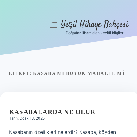
Yeşil Hikaye Bahçesi
menüyü
aç
Doğadan ilham alan keyifli bilgiler!
Anasayfa
Gizlilik Politikası
Yasal Uyarı
ETIKET:
KASABA MI BÜYÜK MAHALLE MI
Hakkımızda
KASABALARDA NE OLUR
Tarih: Ocak 13, 2025
Kasabanın özellikleri nelerdir? Kasaba, köyden