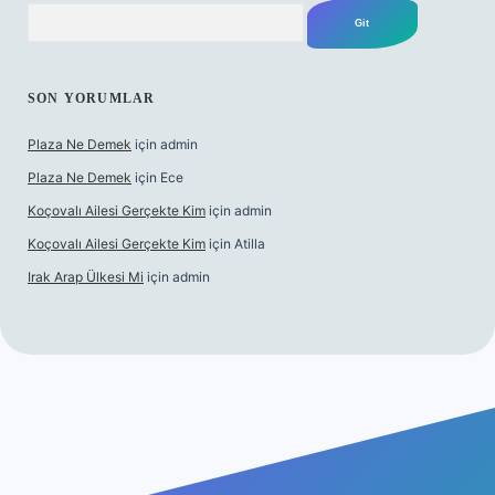
Arama
SON YORUMLAR
Plaza Ne Demek
için
admin
Plaza Ne Demek
için
Ece
Koçovalı Ailesi Gerçekte Kim
için
admin
Koçovalı Ailesi Gerçekte Kim
için
Atilla
Irak Arap Ülkesi Mi
için
admin
ilbet mobil giriş
ilbet giriş
betexper