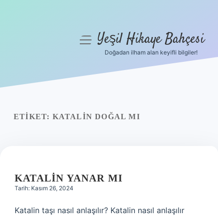
Yeşil Hikaye Bahçesi
menüyü
aç
Doğadan ilham alan keyifli bilgiler!
Anasayfa
Gizlilik Politikası
Yasal Uyarı
ETIKET:
KATALIN DOĞAL MI
Hakkımızda
KATALIN YANAR MI
Tarih: Kasım 26, 2024
Katalin taşı nasıl anlaşılır? Katalin nasıl anlaşılır