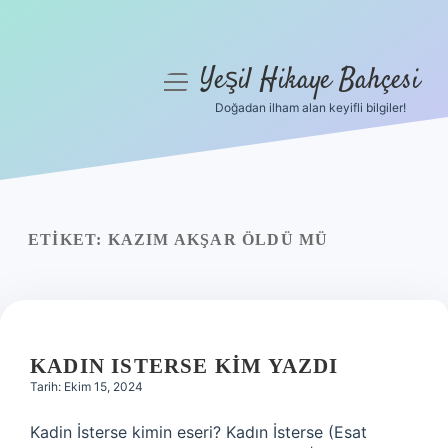
Yeşil Hikaye Bahçesi
menüyü
aç
Doğadan ilham alan keyifli bilgiler!
Anasayfa
Gizlilik Politikası
Yasal Uyarı
ETIKET:
KAZIM AKŞAR ÖLDÜ MÜ
Hakkımızda
KADIN ISTERSE KIM YAZDI
Tarih: Ekim 15, 2024
Kadin İsterse kimin eseri? Kadın İsterse (Esat