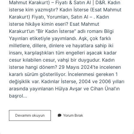
Mahmut Karakurt) – Fiyatı & Satın Al | D&R. Kadın
isterse kim yazmıştır? Kadın İsterse (Esat Mahmut
Karakurt) Fiyatı, Yorumları, Satın Al – . Kadın
isterse hikâye kimin eseri? Esat Mahmut
Karakurt’un “Bir Kadın İsterse” adlı romanı Bilgi
Yayınları etiketiyle yayımlandı. Aşk, çok farklı
milletlere, dillere, dinlere ve hayatlara sahip iki
insanı, karşılaştıkları tüm engelleri aşacak kadar
cesur kılabilen cesur, vahşi bir duygudur. Kadın
isterse hangi dönem? 29 Mayıs 2024’te incelenen
kararlı sürüm gösteriliyor. İncelenmesi gereken 1
değişiklik var. Kadınlar İsterse, 2004 ve 2006 yılları
arasında yayınlanan Hülya Avşar ve Cihan Ünal’ın
başrol…
Kadın
Devamını okuyun
Yorum Bırak
Isterse
Kim
Yazdı