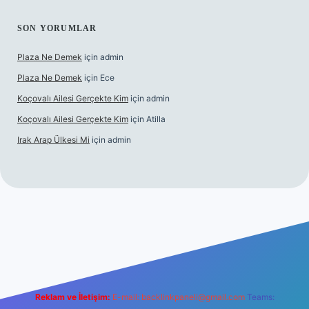
SON YORUMLAR
Plaza Ne Demek
için
admin
Plaza Ne Demek
için
Ece
Koçovalı Ailesi Gerçekte Kim
için
admin
Koçovalı Ailesi Gerçekte Kim
için
Atilla
Irak Arap Ülkesi Mi
için
admin
i
ilbet mobil giriş
ilbet giriş
betexper
Reklam ve İletişim:
E-mail:
backlinkpaneli@gmail.com
Teams: