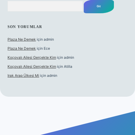
Arama
SON YORUMLAR
Plaza Ne Demek
için
admin
Plaza Ne Demek
için
Ece
Koçovalı Ailesi Gerçekte Kim
için
admin
Koçovalı Ailesi Gerçekte Kim
için
Atilla
Irak Arap Ülkesi Mi
için
admin
lbet mobil giriş
ilbet giriş
betexper