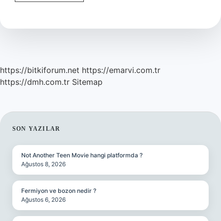
Yazmak
Için
İNgilizce
Gerekli
Mi
https://bitkiforum.net
https://emarvi.com.tr
https://dmh.com.tr
Sitemap
SIDEBAR
SON YAZILAR
Not Another Teen Movie hangi platformda ?
Ağustos 8, 2026
Fermiyon ve bozon nedir ?
Ağustos 6, 2026