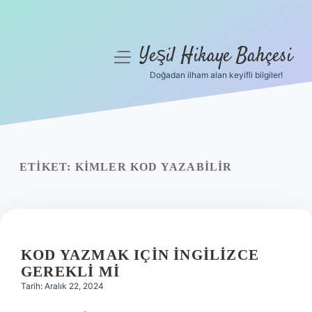
Yeşil Hikaye Bahçesi
menüyü
aç
Doğadan ilham alan keyifli bilgiler!
Anasayfa
Gizlilik Politikası
Yasal Uyarı
ETIKET:
KIMLER KOD YAZABILIR
Hakkımızda
KOD YAZMAK IÇIN İNGILIZCE
GEREKLI MI
Tarih: Aralık 22, 2024