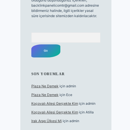
olduğunu düşündüğünüz içerikleri,
backlinkpanelicomtr@gmail.com
adresine
bildirmeniz halinde, ilgili içerikler yasal
süre içerisinde sitemizden kaldırılacaktır.
Arama
SON YORUMLAR
Plaza Ne Demek
için
admin
Plaza Ne Demek
için
Ece
Koçovalı Ailesi Gerçekte Kim
için
admin
Koçovalı Ailesi Gerçekte Kim
için
Atilla
Irak Arap Ülkesi Mi
için
admin