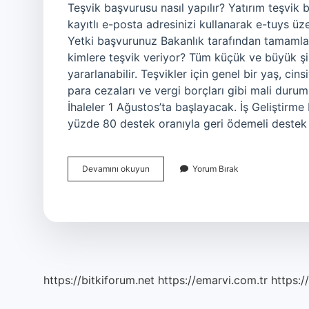
Teşvik başvurusu nasıl yapılır? Yatırım teşvik 
kayıtlı e-posta adresinizi kullanarak e-tuys 
Yetki başvurunuz Bakanlık tarafından tamamla
kimlere teşvik veriyor? Tüm küçük ve büyük şir
yararlanabilir. Teşvikler için genel bir yaş, cins
para cezaları ve vergi borçları gibi mali duruml
İhaleler 1 Ağustos’ta başlayacak. İş Geliştirme
yüzde 80 destek oranıyla geri ödemeli destek
Teşvikler
Devamını okuyun
Yorum Bırak
Için
Nereye
Başvurulur
https://bitkiforum.net
https://emarvi.com.tr
https:/