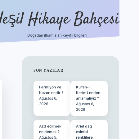
Yeşil Hikaye Bahçesi
Doğadan ilham alan keyifli bilgiler!
ilbet güncel giriş adresi
ilbet mob
SIDEBAR
SON YAZILAR
Fermiyon ve
Kur’an-ı
bozon nedir ?
Kerim’i neden
Ağustos 6,
anlamalıyız ?
2026
Ağustos 6,
2026
Azd edilmek
Ariel dağ
ne demek ?
esintisi
Ağustos 5,
renklilere