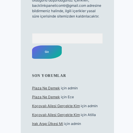
olduğunu düşündüğünüz içerikleri,
backlinkpanelicomtr@gmail.com
adresine
bildirmeniz halinde, ilgili içerikler yasal
süre içerisinde sitemizden kaldırılacaktır.
Arama
SON YORUMLAR
Plaza Ne Demek
için
admin
Plaza Ne Demek
için
Ece
Koçovalı Ailesi Gerçekte Kim
için
admin
Koçovalı Ailesi Gerçekte Kim
için
Atilla
Irak Arap Ülkesi Mi
için
admin