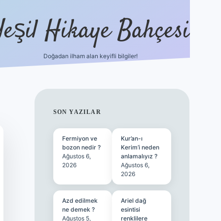
Yeşil Hikaye Bahçesi
Doğadan ilham alan keyifli bilgiler!
ilbet güncel giriş adresi
ilbet mobi
SIDEBAR
SON YAZILAR
Fermiyon ve
Kur’an-ı
bozon nedir ?
Kerim’i neden
Ağustos 6,
anlamalıyız ?
2026
Ağustos 6,
2026
Azd edilmek
Ariel dağ
ne demek ?
esintisi
Ağustos 5,
renklilere