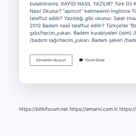
bulabilirsiniz. KAYISI NASIL YAZILIR? Türk Dil K
Nasıl Okunur? “apricot” kelimesinin İngilizce-T
telaffuz edilir? Yazıldığı gibi okunur: Salat (ma
2012 Badem nasıl telaffuz edilir? Türkçe’de “B
ɡɪbɪ/hacim_yukarı. Badem kurabiyeleri {isim} 
/badɛm ɪağı/hacim_yukarı. Badem şekeri /bad
Kayısı
Devamını okuyun
Yorum Bırak
Nasıl
Telaffuz
Edilir
https://bitkiforum.net
https://emarvi.com.tr
https:/