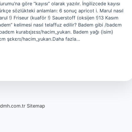
urumu’na göre “kayısı” olarak yazılır. İngilizcede kayısı
ürkçe sözlükteki anlamları: 6 sonuç apricot i. Marul nasıl
arul !) Friseur (kuaför !) Sauerstoff (oksijen !)13 Kasım
adem” kelimesi nasıl telaffuz edilir? Badem gibi /badɛm
/badɛm kurabɪjɪɛsɪ/hacim_yukarı. Badem yağı {isim}
ɛm şɛkɛrɪ/hacim_yukarı.Daha fazla…
/dmh.com.tr
Sitemap