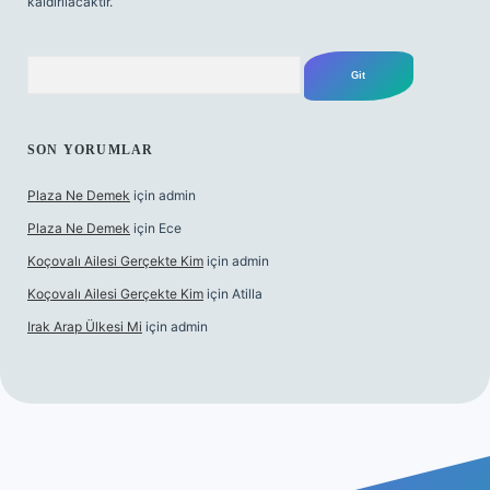
kaldırılacaktır.
Arama
SON YORUMLAR
Plaza Ne Demek
için
admin
Plaza Ne Demek
için
Ece
Koçovalı Ailesi Gerçekte Kim
için
admin
Koçovalı Ailesi Gerçekte Kim
için
Atilla
Irak Arap Ülkesi Mi
için
admin
lbet mobil giriş
ilbet giriş
betexper