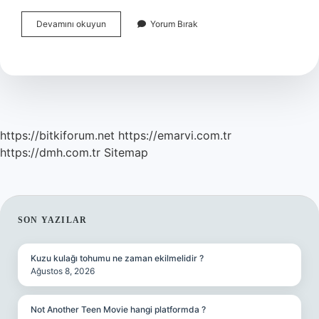
Ölen
Devamını okuyun
Yorum Bırak
Çocuğun
Ahiretteki
Durumu
Nedir
https://bitkiforum.net
https://emarvi.com.tr
https://dmh.com.tr
Sitemap
SIDEBAR
SON YAZILAR
Kuzu kulağı tohumu ne zaman ekilmelidir ?
Ağustos 8, 2026
Not Another Teen Movie hangi platformda ?