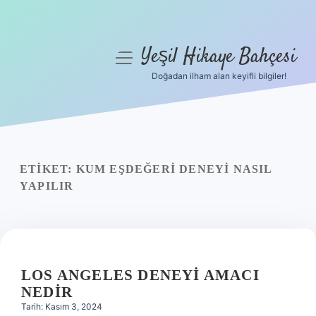
Yeşil Hikaye Bahçesi
menüyü
aç
Doğadan ilham alan keyifli bilgiler!
Anasayfa
Gizlilik Politikası
Yasal Uyarı
ETIKET:
KUM EŞDEĞERI DENEYI NASIL
YAPILIR
Hakkımızda
LOS ANGELES DENEYI AMACI
NEDIR
Tarih: Kasım 3, 2024