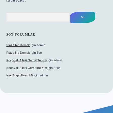
kaldırılacaktır.
Arama
SON YORUMLAR
Plaza Ne Demek
için
admin
Plaza Ne Demek
için
Ece
Koçovalı Ailesi Gerçekte Kim
için
admin
Koçovalı Ailesi Gerçekte Kim
için
Atilla
Irak Arap Ülkesi Mi
için
admin
lbet mobil giriş
ilbet giriş
betexper