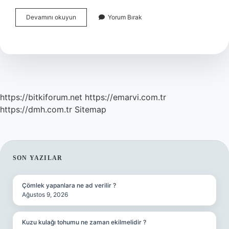
Los
Devamını okuyun
Yorum Bırak
Angeles
Deneyi
Amacı
Nedir
https://bitkiforum.net
https://emarvi.com.tr
https://dmh.com.tr
Sitemap
SIDEBAR
SON YAZILAR
Çömlek yapanlara ne ad verilir ?
Ağustos 9, 2026
Kuzu kulağı tohumu ne zaman ekilmelidir ?