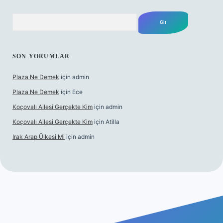
Arama
SON YORUMLAR
Plaza Ne Demek
için
admin
Plaza Ne Demek
için
Ece
Koçovalı Ailesi Gerçekte Kim
için
admin
Koçovalı Ailesi Gerçekte Kim
için
Atilla
Irak Arap Ülkesi Mi
için
admin
ilbet mobil giriş
ilbet giriş
betexper