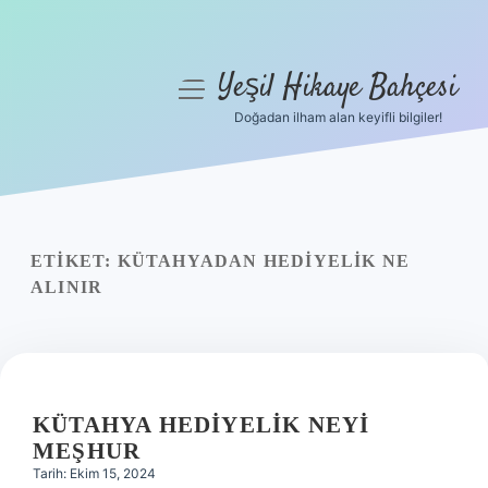
Yeşil Hikaye Bahçesi
menüyü
aç
Doğadan ilham alan keyifli bilgiler!
Anasayfa
Gizlilik Politikası
Yasal Uyarı
ETIKET:
KÜTAHYADAN HEDIYELIK NE
ALINIR
Hakkımızda
KÜTAHYA HEDIYELIK NEYI
MEŞHUR
Tarih: Ekim 15, 2024