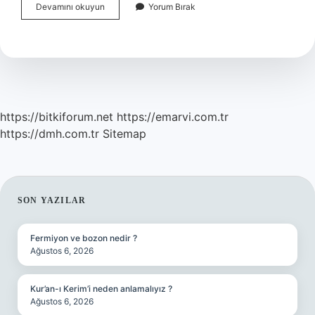
Kütahya
Devamını okuyun
Yorum Bırak
Hediyelik
Neyi
Meşhur
https://bitkiforum.net
https://emarvi.com.tr
https://dmh.com.tr
Sitemap
SIDEBAR
SON YAZILAR
Fermiyon ve bozon nedir ?
Ağustos 6, 2026
Kur’an-ı Kerim’i neden anlamalıyız ?
Ağustos 6, 2026