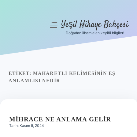
Yeşil Hikaye Bahçesi
menüyü
aç
Doğadan ilham alan keyifli bilgiler!
Anasayfa
Gizlilik Politikası
Yasal Uyarı
ETIKET:
MAHARETLI KELIMESININ EŞ
ANLAMLISI NEDIR
Hakkımızda
MIHRACE NE ANLAMA GELIR
Tarih: Kasım 9, 2024