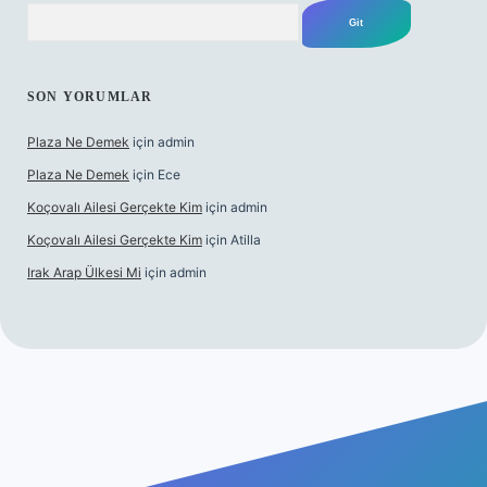
Arama
SON YORUMLAR
Plaza Ne Demek
için
admin
Plaza Ne Demek
için
Ece
Koçovalı Ailesi Gerçekte Kim
için
admin
Koçovalı Ailesi Gerçekte Kim
için
Atilla
Irak Arap Ülkesi Mi
için
admin
lbet mobil giriş
ilbet giriş
betexper