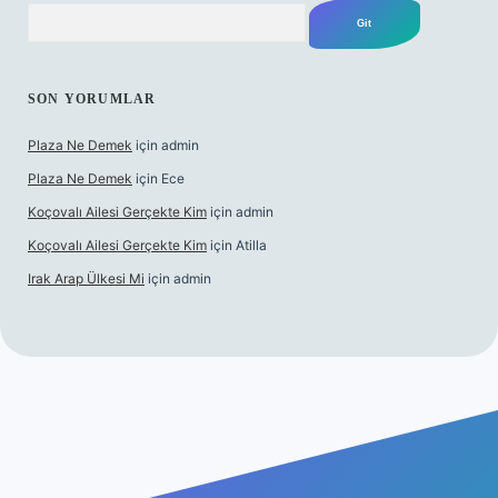
Arama
SON YORUMLAR
Plaza Ne Demek
için
admin
Plaza Ne Demek
için
Ece
Koçovalı Ailesi Gerçekte Kim
için
admin
Koçovalı Ailesi Gerçekte Kim
için
Atilla
Irak Arap Ülkesi Mi
için
admin
lbet mobil giriş
ilbet giriş
betexper