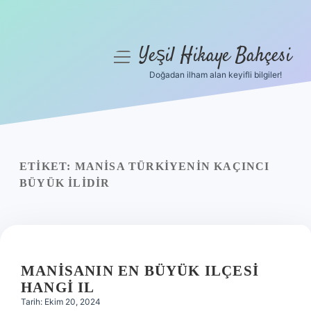
Yeşil Hikaye Bahçesi
menüyü
aç
Doğadan ilham alan keyifli bilgiler!
Anasayfa
Gizlilik Politikası
Yasal Uyarı
ETIKET:
MANISA TÜRKIYENIN KAÇINCI
BÜYÜK ILIDIR
Hakkımızda
MANISANIN EN BÜYÜK ILÇESI
HANGI IL
Tarih: Ekim 20, 2024