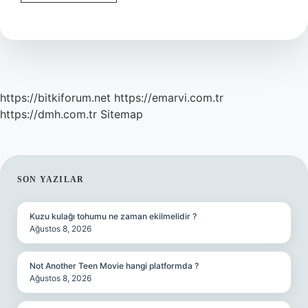
En
Büyük
Ilçesi
Hangi
Il
https://bitkiforum.net
https://emarvi.com.tr
https://dmh.com.tr
Sitemap
SIDEBAR
SON YAZILAR
Kuzu kulağı tohumu ne zaman ekilmelidir ?
Ağustos 8, 2026
Not Another Teen Movie hangi platformda ?
Ağustos 8, 2026