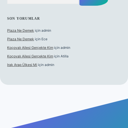
SON YORUMLAR
Plaza Ne Demek
için
admin
Plaza Ne Demek
için
Ece
Koçovalı Ailesi Gerçekte Kim
için
admin
Koçovalı Ailesi Gerçekte Kim
için
Atilla
Irak Arap Ülkesi Mi
için
admin
lbet mobil giriş
ilbet giriş
betexper