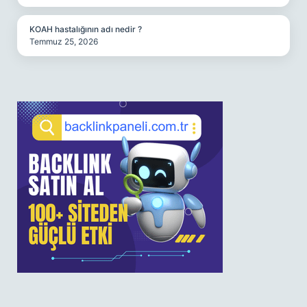
KOAH hastalığının adı nedir ?
Temmuz 25, 2026