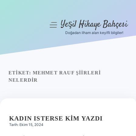
Yeşil Hikaye Bahçesi
menüyü
aç
Doğadan ilham alan keyifli bilgiler!
Anasayfa
Gizlilik Politikası
Yasal Uyarı
ETIKET:
MEHMET RAUF ŞIIRLERI
NELERDIR
Hakkımızda
KADIN ISTERSE KIM YAZDI
Tarih: Ekim 15, 2024