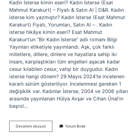
Kadin İsterse kimin eseri? Kadın İsterse (Esat
Mahmut Karakurt) – Fiyatı & Satın Al | D&R. Kadın
isterse kim yazmıştır? Kadın İsterse (Esat Mahmut
Karakurt) Fiyatı, Yorumları, Satın Al – . Kadın
isterse hikâye kimin eseri? Esat Mahmut
Karakurt’un “Bir Kadın İsterse” adlı romanı Bilgi
Yayınları etiketiyle yayımlandı. Aşk, çok farklı
milletlere, dillere, dinlere ve hayatlara sahip iki
insanı, karşılaştıkları tüm engelleri aşacak kadar
cesur kılabilen cesur, vahşi bir duygudur. Kadın
isterse hangi dönem? 29 Mayıs 2024’te incelenen
kararlı sürüm gösteriliyor. İncelenmesi gereken 1
değişiklik var. Kadınlar İsterse, 2004 ve 2006 yılları
arasında yayınlanan Hülya Avşar ve Cihan Ünal’ın
başrol…
Kadın
Devamını okuyun
Yorum Bırak
Isterse
Kim