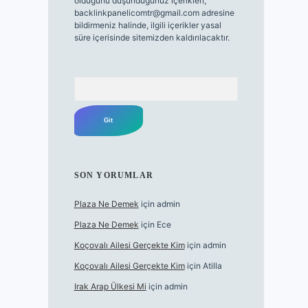
olduğunu düşündüğünüz içerikleri,
backlinkpanelicomtr@gmail.com
adresine
bildirmeniz halinde, ilgili içerikler yasal
süre içerisinde sitemizden kaldırılacaktır.
Arama
SON YORUMLAR
Plaza Ne Demek
için
admin
Plaza Ne Demek
için
Ece
Koçovalı Ailesi Gerçekte Kim
için
admin
Koçovalı Ailesi Gerçekte Kim
için
Atilla
Irak Arap Ülkesi Mi
için
admin