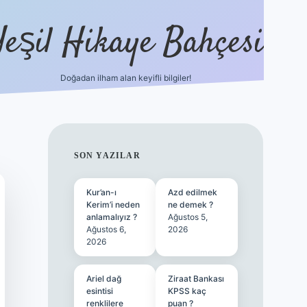
Yeşil Hikaye Bahçesi
Doğadan ilham alan keyifli bilgiler!
ilbet güncel giriş adresi
ilbet mobi
SIDEBAR
SON YAZILAR
Kur’an-ı
Azd edilmek
Kerim’i neden
ne demek ?
anlamalıyız ?
Ağustos 5,
Ağustos 6,
2026
2026
Ariel dağ
Ziraat Bankası
esintisi
KPSS kaç
renklilere
puan ?