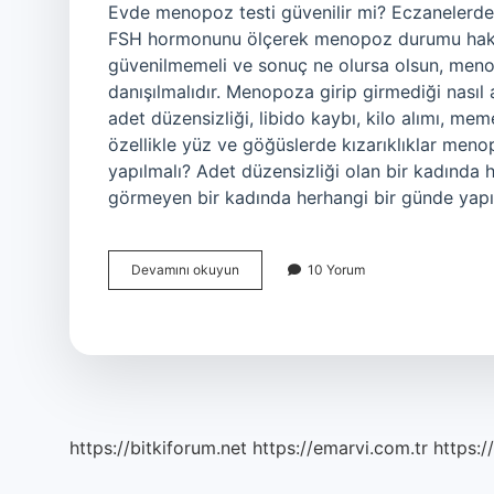
Evde menopoz testi güvenilir mi? Eczanelerde
FSH hormonunu ölçerek menopoz durumu hakkın
güvenilmemeli ve sonuç ne olursa olsun, meno
danışılmalıdır. Menopoza girip girmediği nasıl 
adet düzensizliği, libido kaybı, kilo alımı, me
özellikle yüz ve göğüslerde kızarıklıklar meno
yapılmalı? Adet düzensizliği olan bir kadında h
görmeyen bir kadında herhangi bir günde yapı
Evde
Devamını okuyun
10 Yorum
Menopoz
Testi
Ne
Zaman
Yapılır
https://bitkiforum.net
https://emarvi.com.tr
https:/