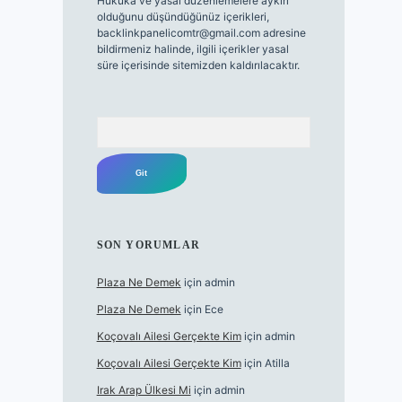
Hukuka ve yasal düzenlemelere aykırı
olduğunu düşündüğünüz içerikleri,
backlinkpanelicomtr@gmail.com
adresine
bildirmeniz halinde, ilgili içerikler yasal
süre içerisinde sitemizden kaldırılacaktır.
Arama
SON YORUMLAR
Plaza Ne Demek
için
admin
Plaza Ne Demek
için
Ece
Koçovalı Ailesi Gerçekte Kim
için
admin
Koçovalı Ailesi Gerçekte Kim
için
Atilla
Irak Arap Ülkesi Mi
için
admin