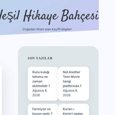
Yeşil Hikaye Bahçesi
Doğadan ilham alan keyifli bilgiler!
ilbet güncel giriş adresi
ilbet mo
SIDEBAR
SON YAZILAR
Kuzu kulağı
Not Another
tohumu ne
Teen Movie
zaman
hangi
ekilmelidir ?
platformda ?
Ağustos 8,
Ağustos 8,
2026
2026
Fermiyon ve
Kur’an-ı
bozon nedir ?
Kerim’i neden