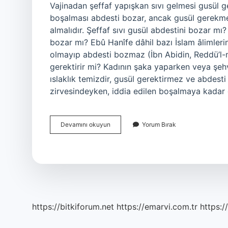
Vajinadan şeffaf yapışkan sıvı gelmesi gusül ge
boşalması abdesti bozar, ancak gusül gerekmez.
almalıdır. Şeffaf sıvı gusül abdestini bozar m
bozar mı? Ebû Hanîfe dâhil bazı İslam âlimleri
olmayıp abdesti bozmaz (İbn Abidin, Reddü’l-m
gerektirir mi? Kadının şaka yaparken veya şeh
ıslaklık temizdir, gusül gerektirmez ve abdest
zirvesindeyken, iddia edilen boşalmaya kadar 
Kadınlardan
Devamını okuyun
Yorum Bırak
Gelen
Şeffaf
Sıvı
Gusül
Gerektirir
Mi
https://bitkiforum.net
https://emarvi.com.tr
https:/