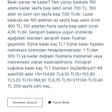
Baskı parası ne kadar? Tam yüzey baskıda 100
adete kadar sayfa başı sabit ücret 700 TL, 100
adet ve üzeri için sayfa başı 7,00 TL’dir. Lazer
baskıda ise 100 adetten az sayfa başı sabit ücret
400 TL, 100 adetten fazla sayfa başı sabit ücret
4,00 TL’dir. Serigrafi baskıya uygun ürünlerde
aşağıdaki standart serigrafi baskı fiyatları
geçerlidir. Dijital baskı kaç TL? Dijital baskı fiyatları
metrekare üzerinden hesaplanmaktadır. 1 TL’den
300 TL’ye kadar değişen fiyatlarla malzemeli veya
malzemesiz olarak bastırabilirsiniz. Fotoğraf
kağıdına baskı kaç TL? Standart ölçülerBoyut1–49
adet500 adet +9×134,90 TL4,30 TL10x155,90
TL5,20 TL13x189,90 TL8,70 TL15x2111,90 TL10,40
TL 200 sayfa çıktı kaç…
A4
Devamını okuyun
Yorum Bırak
Baskı
Kaç