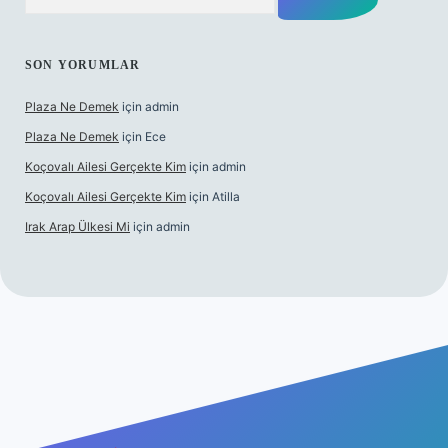
SON YORUMLAR
Plaza Ne Demek
için
admin
Plaza Ne Demek
için
Ece
Koçovalı Ailesi Gerçekte Kim
için
admin
Koçovalı Ailesi Gerçekte Kim
için
Atilla
Irak Arap Ülkesi Mi
için
admin
lbet mobil giriş
ilbet giriş
betexper