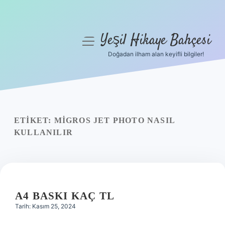
Yeşil Hikaye Bahçesi
menüyü
aç
Doğadan ilham alan keyifli bilgiler!
Anasayfa
Gizlilik Politikası
Yasal Uyarı
ETIKET:
MIGROS JET PHOTO NASIL
KULLANILIR
Hakkımızda
A4 BASKI KAÇ TL
Tarih: Kasım 25, 2024