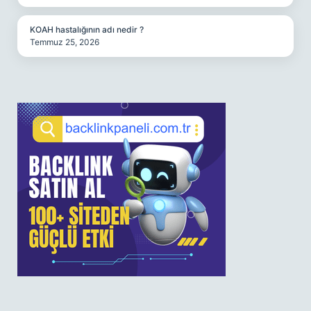
KOAH hastalığının adı nedir ?
Temmuz 25, 2026