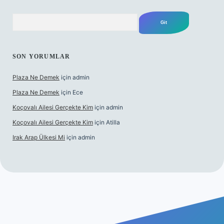
Arama
SON YORUMLAR
Plaza Ne Demek
için
admin
Plaza Ne Demek
için
Ece
Koçovalı Ailesi Gerçekte Kim
için
admin
Koçovalı Ailesi Gerçekte Kim
için
Atilla
Irak Arap Ülkesi Mi
için
admin
ilbet mobil giriş
ilbet giriş
betexper