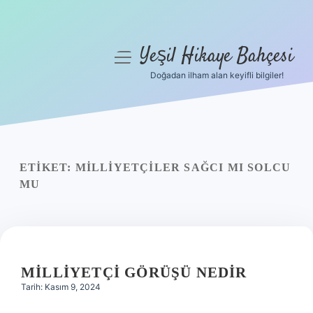
Yeşil Hikaye Bahçesi
menüyü
aç
Doğadan ilham alan keyifli bilgiler!
Anasayfa
Gizlilik Politikası
Yasal Uyarı
ETIKET:
MILLIYETÇILER SAĞCI MI SOLCU
MU
Hakkımızda
MILLIYETÇI GÖRÜŞÜ NEDIR
Tarih: Kasım 9, 2024