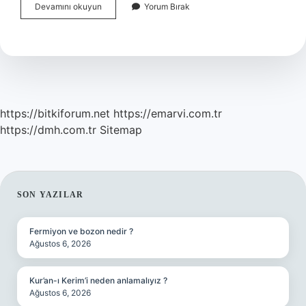
Milliyetçi
Devamını okuyun
Yorum Bırak
Görüşü
Nedir
https://bitkiforum.net
https://emarvi.com.tr
https://dmh.com.tr
Sitemap
SIDEBAR
SON YAZILAR
Fermiyon ve bozon nedir ?
Ağustos 6, 2026
Kur’an-ı Kerim’i neden anlamalıyız ?
Ağustos 6, 2026