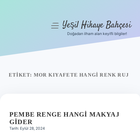
Yeşil Hikaye Bahçesi
menüyü
aç
Doğadan ilham alan keyifli bilgiler!
Anasayfa
Gizlilik Politikası
Yasal Uyarı
ETIKET:
MOR KIYAFETE HANGI RENK RUJ
Hakkımızda
PEMBE RENGE HANGI MAKYAJ
GIDER
Tarih: Eylül 28, 2024