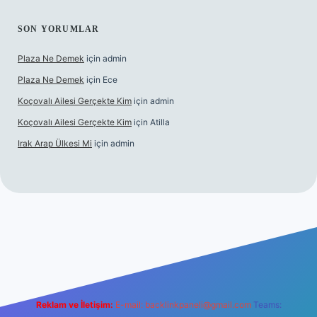
SON YORUMLAR
Plaza Ne Demek
için
admin
Plaza Ne Demek
için
Ece
Koçovalı Ailesi Gerçekte Kim
için
admin
Koçovalı Ailesi Gerçekte Kim
için
Atilla
Irak Arap Ülkesi Mi
için
admin
i
ilbet mobil giriş
ilbet giriş
betexper
Reklam ve İletişim:
E-mail:
backlinkpaneli@gmail.com
Teams: