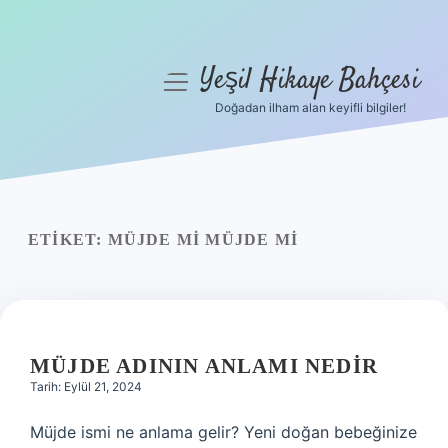
Yeşil Hikaye Bahçesi
menüyü
aç
Doğadan ilham alan keyifli bilgiler!
Anasayfa
Gizlilik Politikası
Yasal Uyarı
ETIKET:
MÜJDE MI MÜJDE MI
Hakkımızda
MÜJDE ADININ ANLAMI NEDIR
Tarih: Eylül 21, 2024
Müjde ismi ne anlama gelir? Yeni doğan bebeğinize