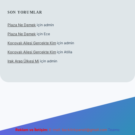
SON YORUMLAR
Plaza Ne Demek
için
admin
Plaza Ne Demek
için
Ece
Koçovalı Ailesi Gerçekte Kim
için
admin
Koçovalı Ailesi Gerçekte Kim
için
Atilla
Irak Arap Ülkesi Mi
için
admin
i
ilbet mobil giriş
ilbet giriş
betexper
Reklam ve İletişim:
E-mail:
backlinkpaneli@gmail.com
Teams: