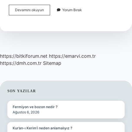
1988
Devamını okuyun
Yorum Bırak
Seul
Olimpiyatları
Türkiye
Adına
Kim
Katıldı
https://bitkiforum.net
https://emarvi.com.tr
https://dmh.com.tr
Sitemap
SIDEBAR
SON YAZILAR
Fermiyon ve bozon nedir ?
Ağustos 6, 2026
Kur’an-ı Kerim’i neden anlamalıyız ?