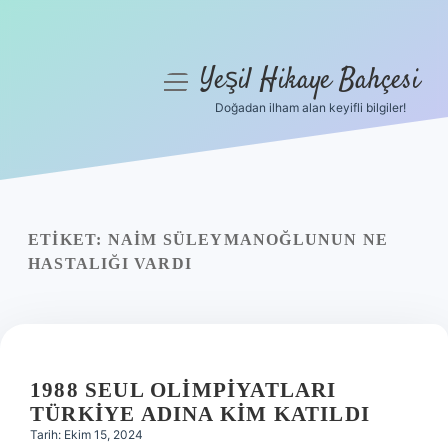
Yeşil Hikaye Bahçesi
menüyü
aç
Doğadan ilham alan keyifli bilgiler!
Anasayfa
Gizlilik Politikası
Yasal Uyarı
ETIKET:
NAIM SÜLEYMANOĞLUNUN NE
HASTALIĞI VARDI
Hakkımızda
1988 SEUL OLIMPIYATLARI
TÜRKIYE ADINA KIM KATILDI
Tarih: Ekim 15, 2024