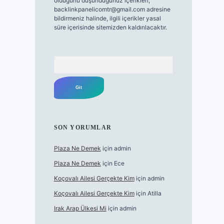
olduğunu düşündüğünüz içerikleri,
backlinkpanelicomtr@gmail.com
adresine
bildirmeniz halinde, ilgili içerikler yasal
süre içerisinde sitemizden kaldırılacaktır.
Arama
SON YORUMLAR
Plaza Ne Demek
için
admin
Plaza Ne Demek
için
Ece
Koçovalı Ailesi Gerçekte Kim
için
admin
Koçovalı Ailesi Gerçekte Kim
için
Atilla
Irak Arap Ülkesi Mi
için
admin