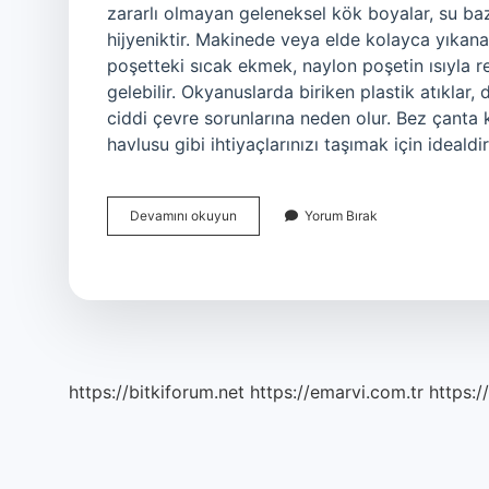
zararlı olmayan geleneksel kök boyalar, su bazl
hijyeniktir. Makinede veya elde kolayca yıkana
poşetteki sıcak ekmek, naylon poşetin ısıyla r
gelebilir. Okyanuslarda biriken plastik atıkla
ciddi çevre sorunlarına neden olur. Bez çanta k
havlusu gibi ihtiyaçlarınızı taşımak için ideal
Bez
Devamını okuyun
Yorum Bırak
Çanta
Doğaya
Zarar
Verir
Mi
https://bitkiforum.net
https://emarvi.com.tr
https:/