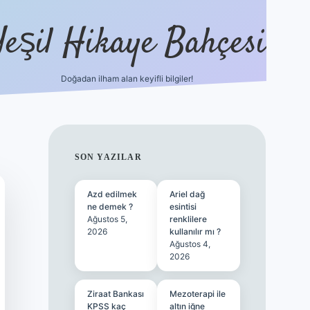
Yeşil Hikaye Bahçesi
Doğadan ilham alan keyifli bilgiler!
ilbet güncel giriş adresi
ilbet mobi
SIDEBAR
SON YAZILAR
Azd edilmek
Ariel dağ
ne demek ?
esintisi
Ağustos 5,
renklilere
2026
kullanılır mı ?
Ağustos 4,
2026
Ziraat Bankası
Mezoterapi ile
KPSS kaç
altın iğne