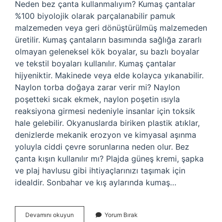
Neden bez çanta kullanmalıyım? Kumaş çantalar
%100 biyolojik olarak parçalanabilir pamuk
malzemeden veya geri dönüştürülmüş malzemeden
üretilir. Kumaş çantaların basımında sağlığa zararlı
olmayan geleneksel kök boyalar, su bazlı boyalar
ve tekstil boyaları kullanılır. Kumaş çantalar
hijyeniktir. Makinede veya elde kolayca yıkanabilir.
Naylon torba doğaya zarar verir mi? Naylon
poşetteki sıcak ekmek, naylon poşetin ısıyla
reaksiyona girmesi nedeniyle insanlar için toksik
hale gelebilir. Okyanuslarda biriken plastik atıklar,
denizlerde mekanik erozyon ve kimyasal aşınma
yoluyla ciddi çevre sorunlarına neden olur. Bez
çanta kışın kullanılır mı? Plajda güneş kremi, şapka
ve plaj havlusu gibi ihtiyaçlarınızı taşımak için
idealdir. Sonbahar ve kış aylarında kumaş…
Bez
Devamını okuyun
Yorum Bırak