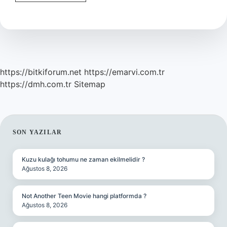
Çanta
Doğaya
Zarar
Verir
Mi
https://bitkiforum.net
https://emarvi.com.tr
https://dmh.com.tr
Sitemap
SIDEBAR
SON YAZILAR
Kuzu kulağı tohumu ne zaman ekilmelidir ?
Ağustos 8, 2026
Not Another Teen Movie hangi platformda ?
Ağustos 8, 2026