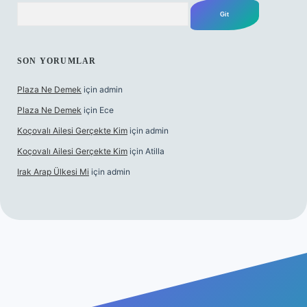
Arama
SON YORUMLAR
Plaza Ne Demek
için
admin
Plaza Ne Demek
için
Ece
Koçovalı Ailesi Gerçekte Kim
için
admin
Koçovalı Ailesi Gerçekte Kim
için
Atilla
Irak Arap Ülkesi Mi
için
admin
ilbet mobil giriş
ilbet giriş
betexper