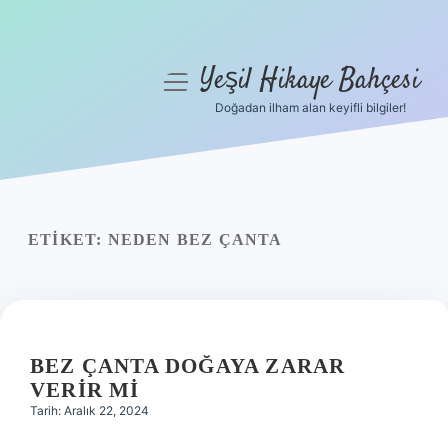
Yeşil Hikaye Bahçesi
menüyü
aç
Doğadan ilham alan keyifli bilgiler!
Anasayfa
Gizlilik Politikası
Yasal Uyarı
ETIKET:
NEDEN BEZ ÇANTA
Hakkımızda
BEZ ÇANTA DOĞAYA ZARAR
VERIR MI
Tarih: Aralık 22, 2024