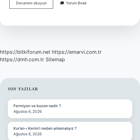
Tc56
Devamını okuyun
Yorum Bırak
Biçerdöver
Deposu
Kaç
Litre
https://bitkiforum.net
https://emarvi.com.tr
https://dmh.com.tr
Sitemap
SIDEBAR
SON YAZILAR
Fermiyon ve bozon nedir ?
Ağustos 6, 2026
Kur’an-ı Kerim’i neden anlamalıyız ?
Ağustos 6, 2026