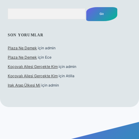
Arama
SON YORUMLAR
Plaza Ne Demek
için
admin
Plaza Ne Demek
için
Ece
Koçovalı Ailesi Gerçekte Kim
için
admin
Koçovalı Ailesi Gerçekte Kim
için
Atilla
Irak Arap Ülkesi Mi
için
admin
bet mobil giriş
ilbet giriş
betexper