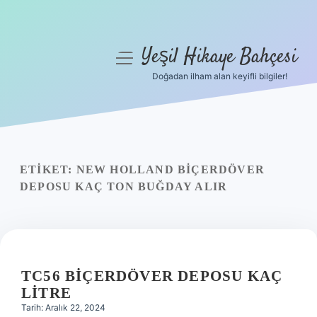
Yeşil Hikaye Bahçesi
menüyü
aç
Doğadan ilham alan keyifli bilgiler!
Anasayfa
Gizlilik Politikası
Yasal Uyarı
ETIKET:
NEW HOLLAND BIÇERDÖVER
DEPOSU KAÇ TON BUĞDAY ALIR
Hakkımızda
TC56 BIÇERDÖVER DEPOSU KAÇ
LITRE
Tarih: Aralık 22, 2024