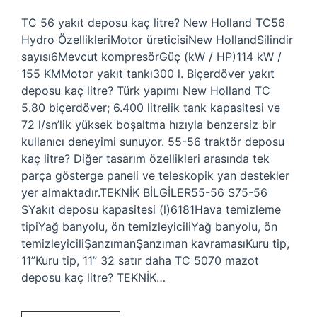
TC 56 yakıt deposu kaç litre? New Holland TC56
Hydro ÖzellikleriMotor üreticisiNew HollandSilindir
sayısı6Mevcut kompresörGüç (kW / HP)114 kW /
155 KMMotor yakıt tankı300 l. Biçerdöver yakıt
deposu kaç litre? Türk yapımı New Holland TC
5.80 biçerdöver; 6.400 litrelik tank kapasitesi ve
72 l/sn’lik yüksek boşaltma hızıyla benzersiz bir
kullanıcı deneyimi sunuyor. 55-56 traktör deposu
kaç litre? Diğer tasarım özellikleri arasında tek
parça gösterge paneli ve teleskopik yan destekler
yer almaktadır.TEKNİK BİLGİLER55-56 S75-56
SYakıt deposu kapasitesi (l)6181Hava temizleme
tipiYağ banyolu, ön temizleyiciliYağ banyolu, ön
temizleyiciliŞanzımanŞanzıman kavramasıKuru tip,
11”Kuru tip, 11” 32 satır daha TC 5070 mazot
deposu kaç litre? TEKNİK…