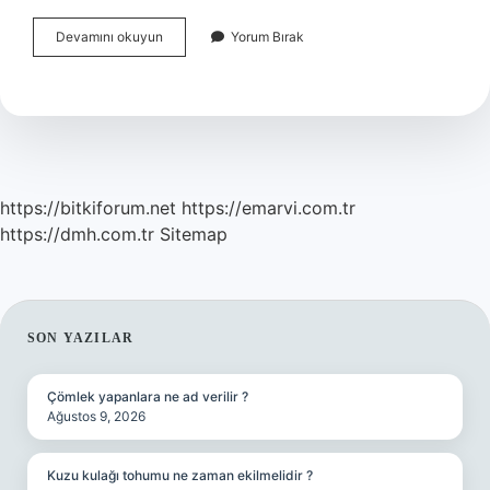
Balık
Devamını okuyun
Yorum Bırak
Neden
Yüzeyde
Yan
Yatar
https://bitkiforum.net
https://emarvi.com.tr
https://dmh.com.tr
Sitemap
SIDEBAR
SON YAZILAR
Çömlek yapanlara ne ad verilir ?
Ağustos 9, 2026
Kuzu kulağı tohumu ne zaman ekilmelidir ?