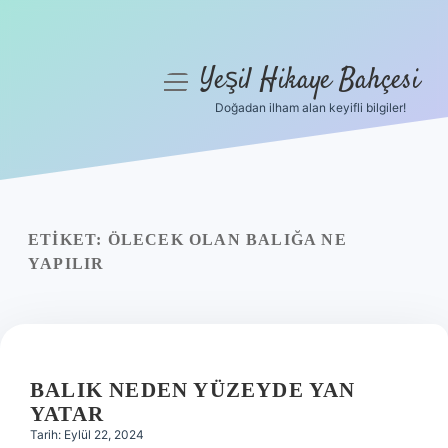
Yeşil Hikaye Bahçesi
menüyü
aç
Doğadan ilham alan keyifli bilgiler!
Anasayfa
Gizlilik Politikası
Yasal Uyarı
ETIKET:
ÖLECEK OLAN BALIĞA NE
YAPILIR
Hakkımızda
BALIK NEDEN YÜZEYDE YAN
YATAR
Tarih: Eylül 22, 2024