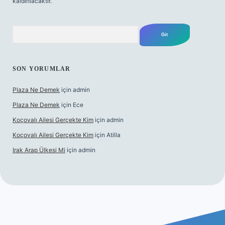
kaldırılacaktır.
Arama
SON YORUMLAR
Plaza Ne Demek
için
admin
Plaza Ne Demek
için
Ece
Koçovalı Ailesi Gerçekte Kim
için
admin
Koçovalı Ailesi Gerçekte Kim
için
Atilla
Irak Arap Ülkesi Mi
için
admin
lbet mobil giriş
ilbet giriş
betexper