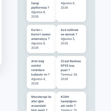
hangi
Ağustos 6,
platformda ?
2026
Ağustos 8,
2026
Kur’an-ı
Azd edilmek
Kerim’i neden
ne demek ?
anlamalıyız ?
Ağustos 5,
Ağustos 6,
2026
2026
Ariel dağ
Ziraat Bankası
esintisi
KPSS kaç
renklilere
puan ?
kullanılır mı ?
Temmuz 29,
Ağustos 4,
2026
2026
Mezoterapi ile
KOAH
altın iğne
hastalığının
arasındaki
adı nedir ?
fark nedir ?
Temmuz 25,