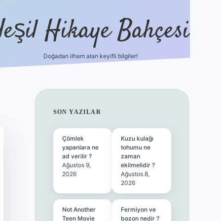
Yeşil Hikaye Bahçesi
Doğadan ilham alan keyifli bilgiler!
ilbet güncel giriş adresi
ilbet mobi
SIDEBAR
SON YAZILAR
Çömlek
Kuzu kulağı
yapanlara ne
tohumu ne
ad verilir ?
zaman
Ağustos 9,
ekilmelidir ?
2026
Ağustos 8,
2026
Not Another
Fermiyon ve
Teen Movie
bozon nedir ?