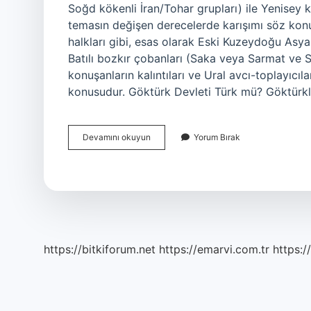
Soğd kökenli İran/Tohar grupları) ile Yenisey ko
temasın değişen derecelerde karışımı söz kon
halkları gibi, esas olarak Eski Kuzeydoğu As
Batılı bozkır çobanları (Saka veya Sarmat ve S
konuşanların kalıntıları ve Ural avcı-toplayıcı
konusudur. Göktürk Devleti Türk mü? Göktürkler
Göktürkler
Devamını okuyun
Yorum Bırak
Hangi
Milletten
https://bitkiforum.net
https://emarvi.com.tr
https:/