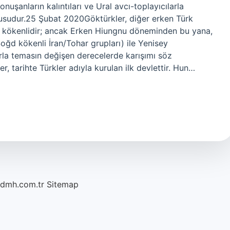
nuşanların kalıntıları ve Ural avcı-toplayıcılarla
usudur.25 Şubat 2020Göktürkler, diğer erken Türk
ya kökenlidir; ancak Erken Hiungnu döneminden bu yana,
oğd kökenli İran/Tohar grupları) ile Yenisey
larla temasın değişen derecelerde karışımı söz
, tarihte Türkler adıyla kurulan ilk devlettir. Hun…
/dmh.com.tr
Sitemap