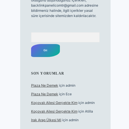
olduğunu düşündüğünüz içerikleri,
backlinkpanelicomtr@gmail.com
adresine
bildirmeniz halinde, ilgili içerikler yasal
süre içerisinde sitemizden kaldırılacaktır.
Arama
SON YORUMLAR
Plaza Ne Demek
için
admin
Plaza Ne Demek
için
Ece
Koçovalı Ailesi Gerçekte Kim
için
admin
Koçovalı Ailesi Gerçekte Kim
için
Atilla
Irak Arap Ülkesi Mi
için
admin