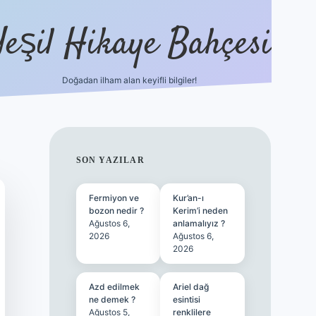
Yeşil Hikaye Bahçesi
Doğadan ilham alan keyifli bilgiler!
ilbet güncel giriş adresi
ilbet mobi
SIDEBAR
SON YAZILAR
Fermiyon ve
Kur’an-ı
bozon nedir ?
Kerim’i neden
Ağustos 6,
anlamalıyız ?
2026
Ağustos 6,
2026
Azd edilmek
Ariel dağ
ne demek ?
esintisi
Ağustos 5,
renklilere