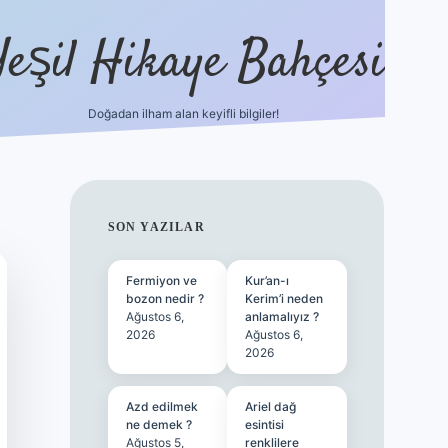
Yeşil Hikaye Bahçesi
Doğadan ilham alan keyifli bilgiler!
ilbet güncel giriş adresi
ilbet mobi
SIDEBAR
SON YAZILAR
Fermiyon ve
Kur’an-ı
bozon nedir ?
Kerim’i neden
Ağustos 6,
anlamalıyız ?
2026
Ağustos 6,
2026
Azd edilmek
Ariel dağ
ne demek ?
esintisi
Ağustos 5,
renklilere