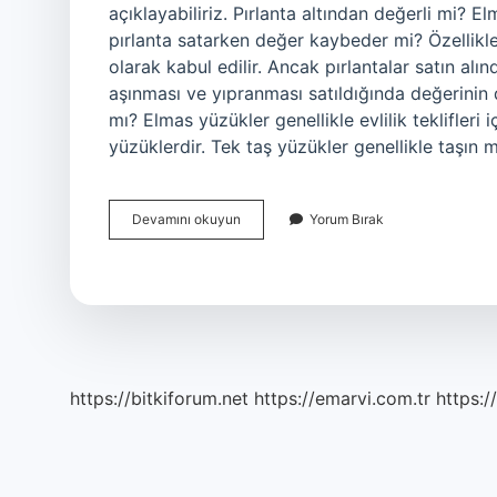
açıklayabiliriz. Pırlanta altından değerli mi? E
pırlanta satarken değer kaybeder mi? Özellikle p
olarak kabul edilir. Ancak pırlantalar satın al
aşınması ve yıpranması satıldığında değerinin dü
mı? Elmas yüzükler genellikle evlilik teklifleri 
yüzüklerdir. Tek taş yüzükler genellikle taşın 
Pırlanta
Devamını okuyun
Yorum Bırak
Mı
Pahalı
Tektaş
Mı
https://bitkiforum.net
https://emarvi.com.tr
https:/