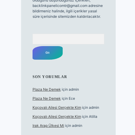
olduğunu düşündüğünüz içerikleri,
backlinkpanelicomtr@gmail.com
adresine
bildirmeniz halinde, ilgili içerikler yasal
süre içerisinde sitemizden kaldırılacaktır.
Arama
SON YORUMLAR
Plaza Ne Demek
için
admin
Plaza Ne Demek
için
Ece
Koçovalı Ailesi Gerçekte Kim
için
admin
Koçovalı Ailesi Gerçekte Kim
için
Atilla
Irak Arap Ülkesi Mi
için
admin