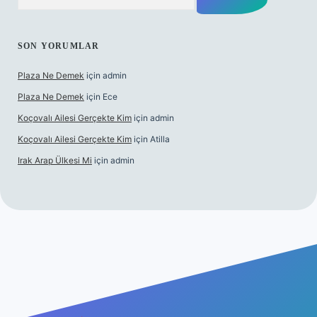
SON YORUMLAR
Plaza Ne Demek
için
admin
Plaza Ne Demek
için
Ece
Koçovalı Ailesi Gerçekte Kim
için
admin
Koçovalı Ailesi Gerçekte Kim
için
Atilla
Irak Arap Ülkesi Mi
için
admin
lbet mobil giriş
ilbet giriş
betexper