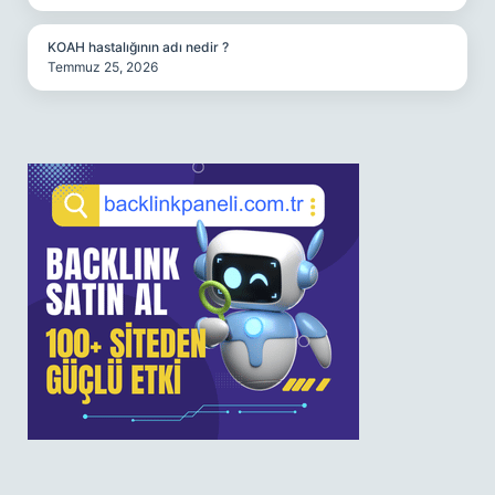
KOAH hastalığının adı nedir ?
Temmuz 25, 2026