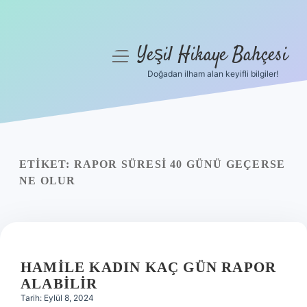
Yeşil Hikaye Bahçesi
menüyü
aç
Doğadan ilham alan keyifli bilgiler!
Anasayfa
Gizlilik Politikası
Yasal Uyarı
ETIKET:
RAPOR SÜRESI 40 GÜNÜ GEÇERSE
NE OLUR
Hakkımızda
HAMILE KADIN KAÇ GÜN RAPOR
ALABILIR
Tarih: Eylül 8, 2024