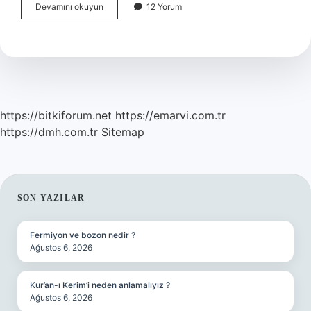
Ritim
Devamını okuyun
12 Yorum
Neden
Önemli
https://bitkiforum.net
https://emarvi.com.tr
https://dmh.com.tr
Sitemap
SIDEBAR
SON YAZILAR
Fermiyon ve bozon nedir ?
Ağustos 6, 2026
Kur’an-ı Kerim’i neden anlamalıyız ?
Ağustos 6, 2026