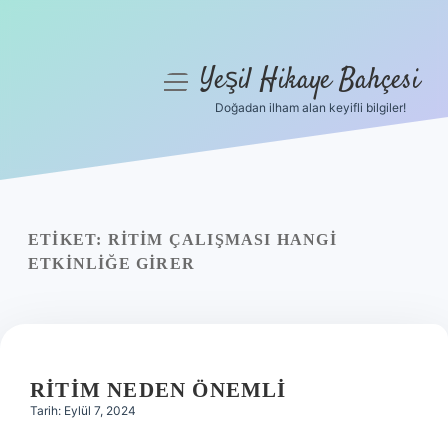
Yeşil Hikaye Bahçesi
menüyü
aç
Doğadan ilham alan keyifli bilgiler!
Anasayfa
Gizlilik Politikası
Yasal Uyarı
ETIKET:
RITIM ÇALIŞMASI HANGI
ETKINLIĞE GIRER
Hakkımızda
RITIM NEDEN ÖNEMLI
Tarih: Eylül 7, 2024