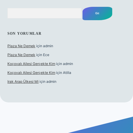
Arama
SON YORUMLAR
Plaza Ne Demek
için
admin
Plaza Ne Demek
için
Ece
Koçovalı Ailesi Gerçekte Kim
için
admin
Koçovalı Ailesi Gerçekte Kim
için
Atilla
Irak Arap Ülkesi Mi
için
admin
si
ilbet mobil giriş
ilbet giriş
betexper