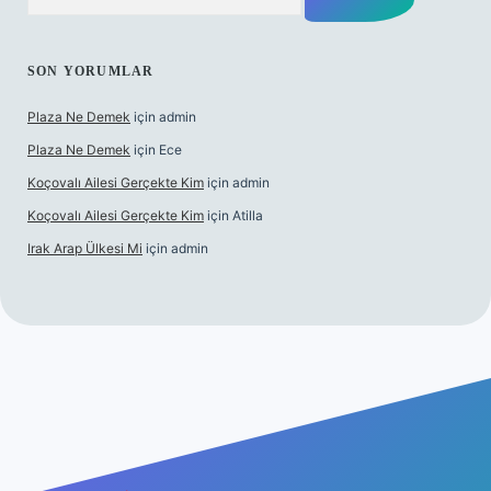
SON YORUMLAR
Plaza Ne Demek
için
admin
Plaza Ne Demek
için
Ece
Koçovalı Ailesi Gerçekte Kim
için
admin
Koçovalı Ailesi Gerçekte Kim
için
Atilla
Irak Arap Ülkesi Mi
için
admin
lbet mobil giriş
ilbet giriş
betexper