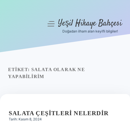
Yeşil Hikaye Bahçesi
menüyü
aç
Doğadan ilham alan keyifli bilgiler!
Anasayfa
Gizlilik Politikası
Yasal Uyarı
ETIKET:
SALATA OLARAK NE
YAPABILIRIM
Hakkımızda
SALATA ÇEŞITLERI NELERDIR
Tarih: Kasım 8, 2024