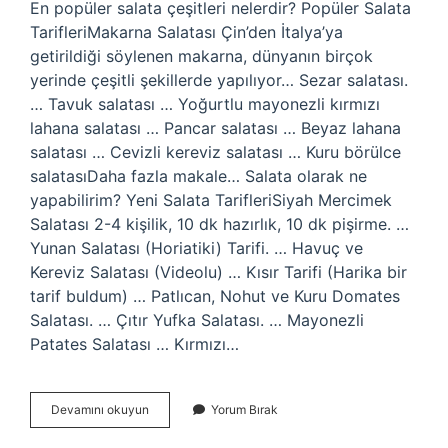
En popüler salata çeşitleri nelerdir? Popüler Salata
TarifleriMakarna Salatası Çin’den İtalya’ya
getirildiği söylenen makarna, dünyanın birçok
yerinde çeşitli şekillerde yapılıyor… Sezar salatası.
… Tavuk salatası … Yoğurtlu mayonezli kırmızı
lahana salatası … Pancar salatası … Beyaz lahana
salatası … Cevizli kereviz salatası … Kuru börülce
salatasıDaha fazla makale… Salata olarak ne
yapabilirim? Yeni Salata TarifleriSiyah Mercimek
Salatası 2-4 kişilik, 10 dk hazırlık, 10 dk pişirme. …
Yunan Salatası (Horiatiki) Tarifi. … Havuç ve
Kereviz Salatası (Videolu) … Kısır Tarifi (Harika bir
tarif buldum) … Patlıcan, Nohut ve Kuru Domates
Salatası. … Çıtır Yufka Salatası. … Mayonezli
Patates Salatası … Kırmızı…
Salata
Devamını okuyun
Yorum Bırak
Çeşitleri
Nelerdir