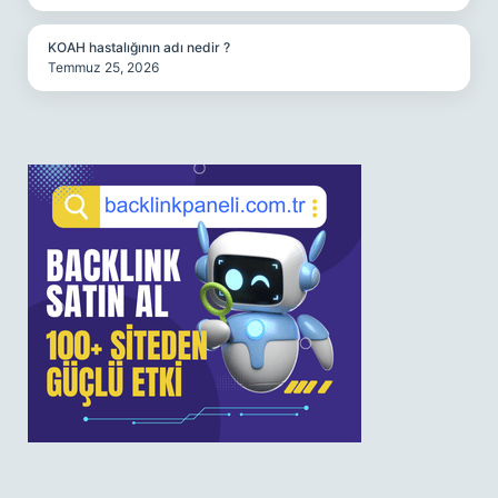
KOAH hastalığının adı nedir ?
Temmuz 25, 2026