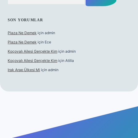
SON YORUMLAR
Plaza Ne Demek
için
admin
Plaza Ne Demek
için
Ece
Koçovalı Ailesi Gerçekte Kim
için
admin
Koçovalı Ailesi Gerçekte Kim
için
Atilla
Irak Arap Ülkesi Mi
için
admin
lbet mobil giriş
ilbet giriş
betexper