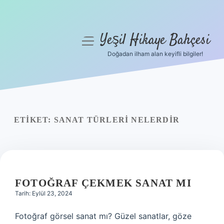
Yeşil Hikaye Bahçesi
menüyü
aç
Doğadan ilham alan keyifli bilgiler!
Anasayfa
Gizlilik Politikası
Yasal Uyarı
ETIKET:
SANAT TÜRLERI NELERDIR
Hakkımızda
FOTOĞRAF ÇEKMEK SANAT MI
Tarih: Eylül 23, 2024
Fotoğraf görsel sanat mı? Güzel sanatlar, göze