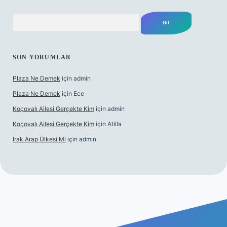
Arama
SON YORUMLAR
Plaza Ne Demek
için
admin
Plaza Ne Demek
için
Ece
Koçovalı Ailesi Gerçekte Kim
için
admin
Koçovalı Ailesi Gerçekte Kim
için
Atilla
Irak Arap Ülkesi Mi
için
admin
ilbet mobil giriş
ilbet giriş
betexper