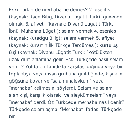
Eski Türklerde merhaba ne demek? 2. esenlik
(kaynak: Race Bitig, Divanü Lügatit Türk): güvende
olmak. 3. afiyet- (kaynak: Divanü Lügatit Türk,
İbnül Mühenna Lügati): selam vermek 4. esenleş-
(kaynak: Kutadgu Bilig): selam vermek 5. afiyet
(kaynak: Kur’an’ın İlk Türkçe Tercümesi): kurtuluş
6.şi (kaynak: Divanü Lügatit Türk): “Kötülükten
uzak dur” anlamına gelir. Eski Türkçede nasıl selam
verilir? Yolda bir tanıdıkla karşılaşıldığında veya bir
toplantıya veya insan grubuna girildiğinde, kişi elini
göğsüne koyar ve “salamunaleykum” veya
“merhaba” kelimesini söylerdi. Selam ve selamı
alan kişi, karşılık olarak “ve aleykümselam” veya
“merhaba” derdi. Öz Türkçede merhaba nasıl denir?
Türkçede selamlaşma: “Merhaba” ifadesi Türkçede
bir…