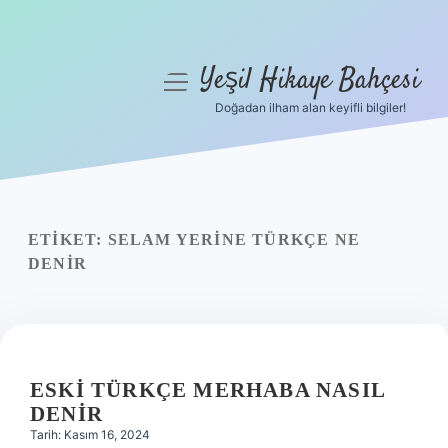
Yeşil Hikaye Bahçesi
menüyü
aç
Doğadan ilham alan keyifli bilgiler!
Anasayfa
Gizlilik Politikası
Yasal Uyarı
ETIKET:
SELAM YERINE TÜRKÇE NE
DENIR
Hakkımızda
ESKI TÜRKÇE MERHABA NASIL
DENIR
Tarih: Kasım 16, 2024