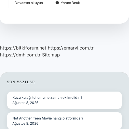
Eski
Devamını okuyun
Yorum Bırak
Türkçe
Merhaba
Nasıl
Denir
https://bitkiforum.net
https://emarvi.com.tr
https://dmh.com.tr
Sitemap
SIDEBAR
SON YAZILAR
Kuzu kulağı tohumu ne zaman ekilmelidir ?
Ağustos 8, 2026
Not Another Teen Movie hangi platformda ?
Ağustos 8, 2026