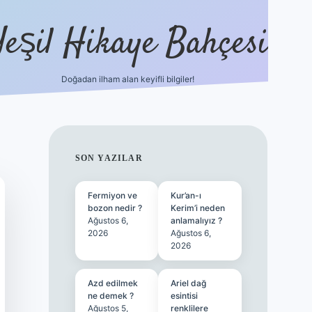
Yeşil Hikaye Bahçesi
Doğadan ilham alan keyifli bilgiler!
ilbet güncel giriş adresi
ilbet mobil 
SIDEBAR
SON YAZILAR
Fermiyon ve
Kur’an-ı
bozon nedir ?
Kerim’i neden
Ağustos 6,
anlamalıyız ?
2026
Ağustos 6,
2026
Azd edilmek
Ariel dağ
ne demek ?
esintisi
Ağustos 5,
renklilere