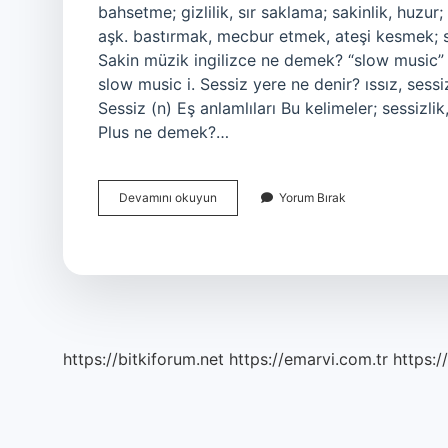
bahsetme; gizlilik, sır saklama; sakinlik, huzur
aşk. bastırmak, mecbur etmek, ateşi kesmek; saki
Sakin müzik ingilizce ne demek? “slow music” t
slow music i. Sessiz yere ne denir? ıssız, ses
Sessiz (n) Eş anlamlıları Bu kelimeler; sessizlik
Plus ne demek?…
Sessizlik
Devamını okuyun
Yorum Bırak
Ingilizcesi
Ne
https://bitkiforum.net
https://emarvi.com.tr
https:/