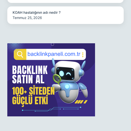
KOAH hastalığının adı nedir ?
Temmuz 25, 2026