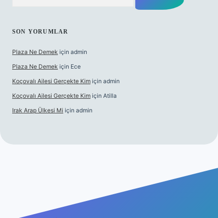
SON YORUMLAR
Plaza Ne Demek
için
admin
Plaza Ne Demek
için
Ece
Koçovalı Ailesi Gerçekte Kim
için
admin
Koçovalı Ailesi Gerçekte Kim
için
Atilla
Irak Arap Ülkesi Mi
için
admin
lbet mobil giriş
ilbet giriş
betexper