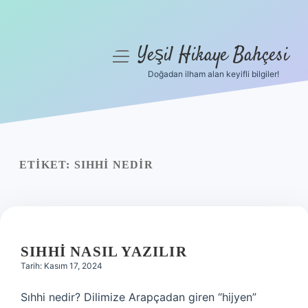
Yeşil Hikaye Bahçesi
menüyü
aç
Doğadan ilham alan keyifli bilgiler!
Anasayfa
Gizlilik Politikası
Yasal Uyarı
ETIKET:
SIHHI NEDIR
Hakkımızda
SIHHI NASIL YAZILIR
Tarih: Kasım 17, 2024
Sıhhi nedir? Dilimize Arapçadan giren “hijyen”