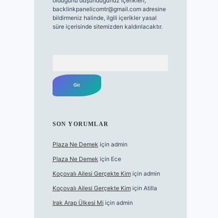
olduğunu düşündüğünüz içerikleri,
backlinkpanelicomtr@gmail.com
adresine
bildirmeniz halinde, ilgili içerikler yasal
süre içerisinde sitemizden kaldırılacaktır.
Arama
SON YORUMLAR
Plaza Ne Demek
için
admin
Plaza Ne Demek
için
Ece
Koçovalı Ailesi Gerçekte Kim
için
admin
Koçovalı Ailesi Gerçekte Kim
için
Atilla
Irak Arap Ülkesi Mi
için
admin