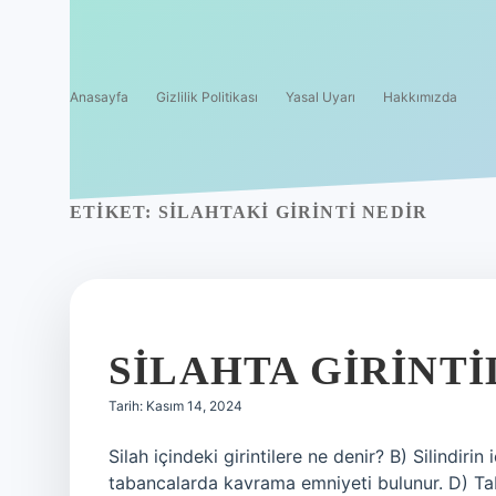
Anasayfa
Gizlilik Politikası
Yasal Uyarı
Hakkımızda
ETIKET:
SILAHTAKI GIRINTI NEDIR
SILAHTA GIRINTI
Tarih: Kasım 14, 2024
Silah içindeki girintilere ne denir? B) Silindirin 
tabancalarda kavrama emniyeti bulunur. D) Taban