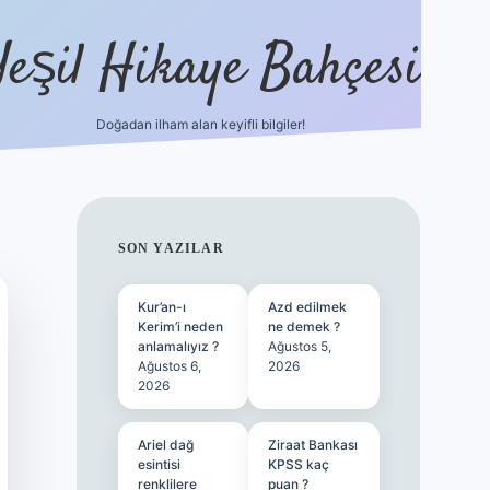
Yeşil Hikaye Bahçesi
Doğadan ilham alan keyifli bilgiler!
ilbet güncel giriş adresi
ilbet m
SIDEBAR
SON YAZILAR
Kur’an-ı
Azd edilmek
Kerim’i neden
ne demek ?
anlamalıyız ?
Ağustos 5,
Ağustos 6,
2026
2026
Ariel dağ
Ziraat Bankası
esintisi
KPSS kaç
renklilere
puan ?