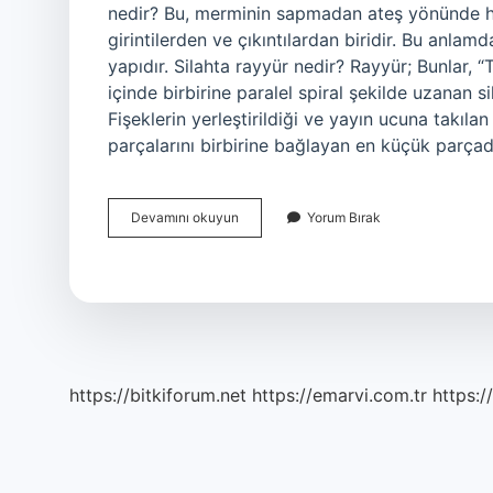
nedir? Bu, merminin sapmadan ateş yönünde ha
girintilerden ve çıkıntılardan biridir. Bu anlamd
yapıdır. Silahta rayyür nedir? Rayyür; Bunlar, 
içinde birbirine paralel spiral şekilde uzanan s
Fişeklerin yerleştirildiği ve yayın ucuna takıl
parçalarını birbirine bağlayan en küçük parça
Silahta
Devamını okuyun
Yorum Bırak
Girintilere
Ne
Denir
https://bitkiforum.net
https://emarvi.com.tr
https:/