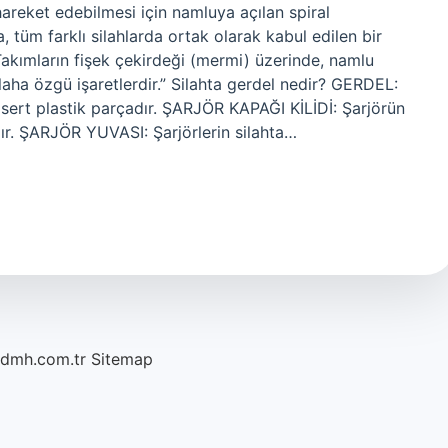
reket edebilmesi için namluya açılan spiral
a, tüm farklı silahlarda ortak olarak kabul edilen bir
“Takımların fişek çekirdeği (mermi) üzerinde, namlu
ilaha özgü işaretlerdir.” Silahta gerdel nedir? GERDEL:
an sert plastik parçadır. ŞARJÖR KAPAĞI KİLİDİ: Şarjörün
dır. ŞARJÖR YUVASI: Şarjörlerin silahta…
/dmh.com.tr
Sitemap