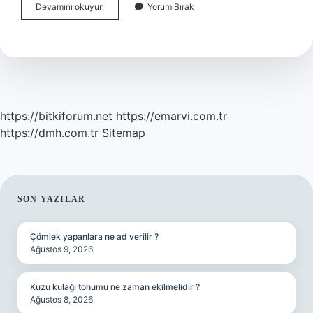
Somuncu
Devamını okuyun
Yorum Bırak
Baba
Hangi
Padişah
Döneminde
Yaşamıştır
https://bitkiforum.net
https://emarvi.com.tr
https://dmh.com.tr
Sitemap
SIDEBAR
SON YAZILAR
Çömlek yapanlara ne ad verilir ?
Ağustos 9, 2026
Kuzu kulağı tohumu ne zaman ekilmelidir ?
Ağustos 8, 2026