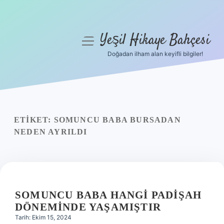
Yeşil Hikaye Bahçesi
menüyü
aç
Doğadan ilham alan keyifli bilgiler!
Anasayfa
Gizlilik Politikası
Yasal Uyarı
ETIKET:
SOMUNCU BABA BURSADAN
NEDEN AYRILDI
Hakkımızda
SOMUNCU BABA HANGI PADIŞAH
DÖNEMINDE YAŞAMIŞTIR
Tarih: Ekim 15, 2024