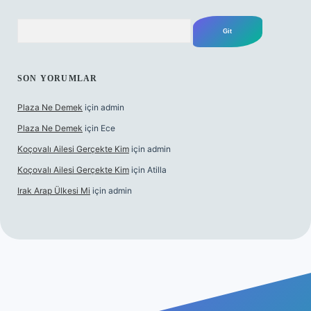
Arama
SON YORUMLAR
Plaza Ne Demek
için
admin
Plaza Ne Demek
için
Ece
Koçovalı Ailesi Gerçekte Kim
için
admin
Koçovalı Ailesi Gerçekte Kim
için
Atilla
Irak Arap Ülkesi Mi
için
admin
lbet mobil giriş
ilbet giriş
betexper