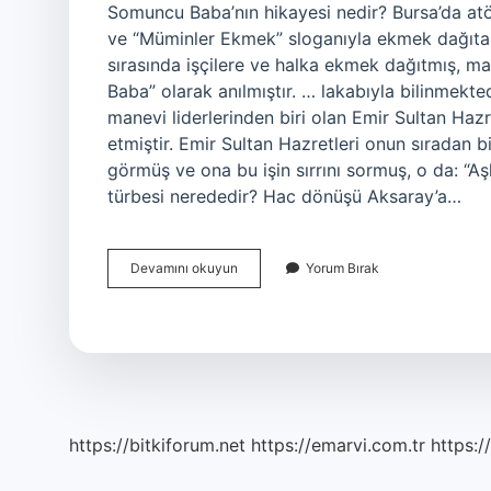
Somuncu Baba’nın hikayesi nedir? Bursa’da atö
ve “Müminler Ekmek” sloganıyla ekmek dağıtan 
sırasında işçilere ve halka ekmek dağıtmış, ma
Baba” olarak anılmıştır. … lakabıyla bilinmekt
manevi liderlerinden biri olan Emir Sultan Haz
etmiştir. Emir Sultan Hazretleri onun sıradan b
görmüş ve ona bu işin sırrını sormuş, o da: “Aş
türbesi nerededir? Hac dönüşü Aksaray’a…
Somuncu
Devamını okuyun
Yorum Bırak
Baba
Hangi
Padişah
Döneminde
Yaşamıştır
https://bitkiforum.net
https://emarvi.com.tr
https:/