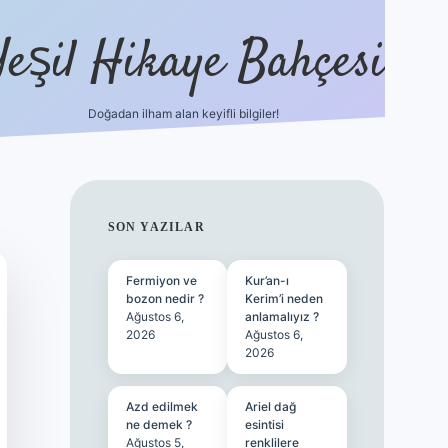
Yeşil Hikaye Bahçesi
Doğadan ilham alan keyifli bilgiler!
ilbet güncel giriş adresi
ilbet mobil 
SIDEBAR
SON YAZILAR
Fermiyon ve
Kur’an-ı
bozon nedir ?
Kerim’i neden
Ağustos 6,
anlamalıyız ?
2026
Ağustos 6,
2026
Azd edilmek
Ariel dağ
ne demek ?
esintisi
Ağustos 5,
renklilere