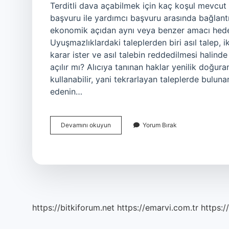
Terditli dava açabilmek için kaç koşul mevcut o
başvuru ile yardımcı başvuru arasında bağlant
ekonomik açıdan aynı veya benzer amacı hedefl
Uyuşmazlıklardaki taleplerden biri asıl talep, ik
karar ister ve asıl talebin reddedilmesi halinde
açılır mı? Alıcıya tanınan haklar yenilik doğura
kullanabilir, yani tekrarlayan taleplerde bulunam
edenin…
Terditli
Devamını okuyun
Yorum Bırak
Dava
Hangi
Hallerde
Açılır
https://bitkiforum.net
https://emarvi.com.tr
https:/