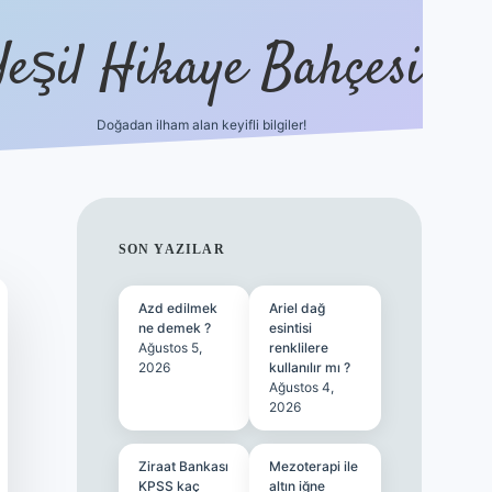
Yeşil Hikaye Bahçesi
Doğadan ilham alan keyifli bilgiler!
ilbet güncel giriş adresi
ilbet mob
SIDEBAR
SON YAZILAR
Azd edilmek
Ariel dağ
ne demek ?
esintisi
Ağustos 5,
renklilere
2026
kullanılır mı ?
Ağustos 4,
2026
Ziraat Bankası
Mezoterapi ile
KPSS kaç
altın iğne