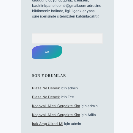
olduğunu düşündüğünüz içerikleri,
backlinkpanelicomtr@gmail.com
adresine
bildirmeniz halinde, ilgili içerikler yasal
süre içerisinde sitemizden kaldırılacaktır.
Arama
SON YORUMLAR
Plaza Ne Demek
için
admin
Plaza Ne Demek
için
Ece
Koçovalı Ailesi Gerçekte Kim
için
admin
Koçovalı Ailesi Gerçekte Kim
için
Atilla
Irak Arap Ülkesi Mi
için
admin