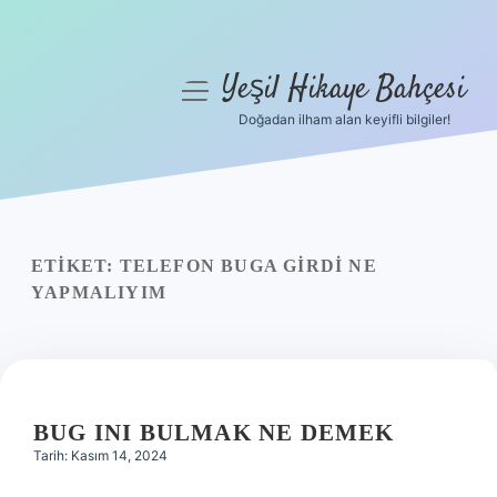
Yeşil Hikaye Bahçesi
menüyü
aç
Doğadan ilham alan keyifli bilgiler!
Anasayfa
Gizlilik Politikası
Yasal Uyarı
ETIKET:
TELEFON BUGA GIRDI NE
YAPMALIYIM
Hakkımızda
BUG INI BULMAK NE DEMEK
Tarih: Kasım 14, 2024