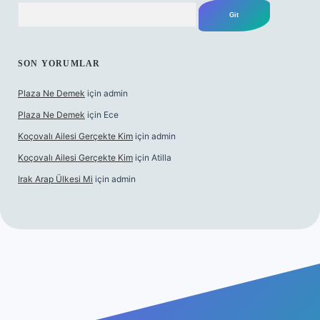
Arama
SON YORUMLAR
Plaza Ne Demek
için
admin
Plaza Ne Demek
için
Ece
Koçovalı Ailesi Gerçekte Kim
için
admin
Koçovalı Ailesi Gerçekte Kim
için
Atilla
Irak Arap Ülkesi Mi
için
admin
lbet mobil giriş
ilbet giriş
betexper