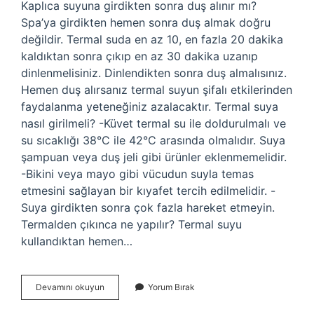
Kaplıca suyuna girdikten sonra duş alınır mı?
Spa’ya girdikten hemen sonra duş almak doğru
değildir. Termal suda en az 10, en fazla 20 dakika
kaldıktan sonra çıkıp en az 30 dakika uzanıp
dinlenmelisiniz. Dinlendikten sonra duş almalısınız.
Hemen duş alırsanız termal suyun şifalı etkilerinden
faydalanma yeteneğiniz azalacaktır. Termal suya
nasıl girilmeli? -Küvet termal su ile doldurulmalı ve
su sıcaklığı 38°C ile 42°C arasında olmalıdır. Suya
şampuan veya duş jeli gibi ürünler eklenmemelidir.
-Bikini veya mayo gibi vücudun suyla temas
etmesini sağlayan bir kıyafet tercih edilmelidir. -
Suya girdikten sonra çok fazla hareket etmeyin.
Termalden çıkınca ne yapılır? Termal suyu
kullandıktan hemen…
Kaplıca
Devamını okuyun
Yorum Bırak
Suyuna
Kafa