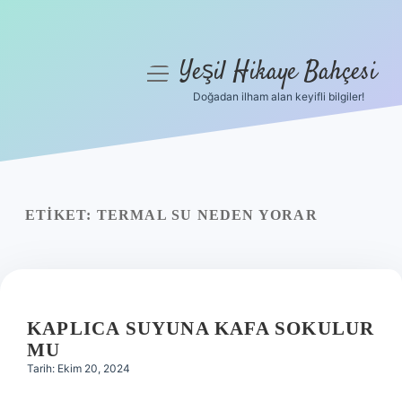
Yeşil Hikaye Bahçesi
menüyü
aç
Doğadan ilham alan keyifli bilgiler!
Anasayfa
Gizlilik Politikası
Yasal Uyarı
ETIKET:
TERMAL SU NEDEN YORAR
Hakkımızda
KAPLICA SUYUNA KAFA SOKULUR
MU
Tarih: Ekim 20, 2024