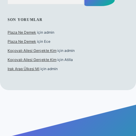
SON YORUMLAR
Plaza Ne Demek
için
admin
Plaza Ne Demek
için
Ece
Koçovalı Ailesi Gerçekte Kim
için
admin
Koçovalı Ailesi Gerçekte Kim
için
Atilla
Irak Arap Ülkesi Mi
için
admin
lbet mobil giriş
ilbet giriş
betexper