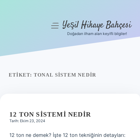
Yeşil Hikaye Bahçesi
menüyü
aç
Doğadan ilham alan keyifli bilgiler!
Anasayfa
Gizlilik Politikası
Yasal Uyarı
ETIKET:
TONAL SISTEM NEDIR
Hakkımızda
12 TON SISTEMI NEDIR
Tarih: Ekim 23, 2024
12 ton ne demek? İşte 12 ton tekniğinin detayları: