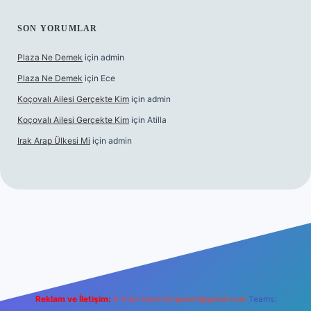
SON YORUMLAR
Plaza Ne Demek
için
admin
Plaza Ne Demek
için
Ece
Koçovalı Ailesi Gerçekte Kim
için
admin
Koçovalı Ailesi Gerçekte Kim
için
Atilla
Irak Arap Ülkesi Mi
için
admin
i
ilbet mobil giriş
ilbet giriş
betexper
Reklam ve İletişim:
E-mail:
backlinkpaneli@gmail.com
Teams: