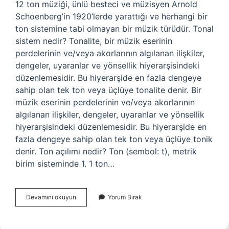
12 ton müziği, ünlü besteci ve müzisyen Arnold
Schoenberg’in 1920’lerde yarattığı ve herhangi bir
ton sistemine tabi olmayan bir müzik türüdür. Tonal
sistem nedir? Tonalite, bir müzik eserinin
perdelerinin ve/veya akorlarının algılanan ilişkiler,
dengeler, uyaranlar ve yönsellik hiyerarşisindeki
düzenlemesidir. Bu hiyerarşide en fazla dengeye
sahip olan tek ton veya üçlüye tonalite denir. Bir
müzik eserinin perdelerinin ve/veya akorlarının
algılanan ilişkiler, dengeler, uyaranlar ve yönsellik
hiyerarşisindeki düzenlemesidir. Bu hiyerarşide en
fazla dengeye sahip olan tek ton veya üçlüye tonik
denir. Ton açılımı nedir? Ton (sembol: t), metrik
birim sisteminde 1. 1 ton…
12
Devamını okuyun
Yorum Bırak
Ton
Sistemi
Nedir