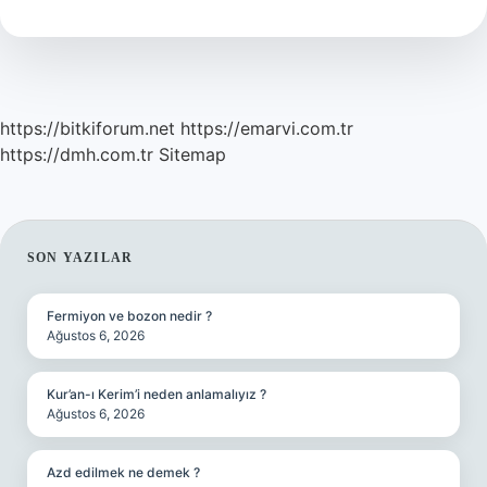
Ne
Demek
https://bitkiforum.net
https://emarvi.com.tr
https://dmh.com.tr
Sitemap
SIDEBAR
SON YAZILAR
Fermiyon ve bozon nedir ?
Ağustos 6, 2026
Kur’an-ı Kerim’i neden anlamalıyız ?
Ağustos 6, 2026
Azd edilmek ne demek ?