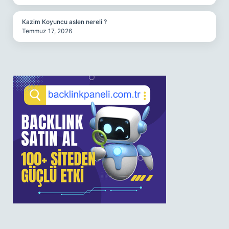
Kazim Koyuncu aslen nereli ?
Temmuz 17, 2026