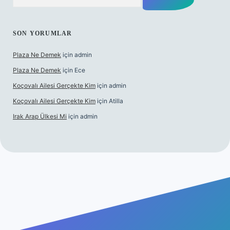
SON YORUMLAR
Plaza Ne Demek
için
admin
Plaza Ne Demek
için
Ece
Koçovalı Ailesi Gerçekte Kim
için
admin
Koçovalı Ailesi Gerçekte Kim
için
Atilla
Irak Arap Ülkesi Mi
için
admin
ilbet mobil giriş
ilbet giriş
betexper