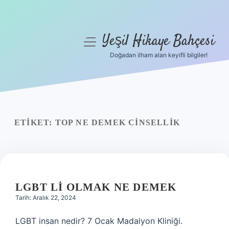
Yeşil Hikaye Bahçesi
menüyü
aç
Doğadan ilham alan keyifli bilgiler!
Anasayfa
Gizlilik Politikası
Yasal Uyarı
ETIKET:
TOP NE DEMEK CINSELLIK
Hakkımızda
LGBT LI OLMAK NE DEMEK
Tarih: Aralık 22, 2024
LGBT insan nedir? 7 Ocak Madalyon Kliniği.