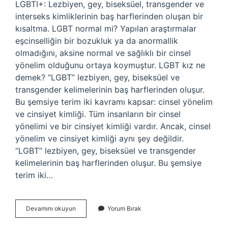
LGBTI+: Lezbiyen, gey, biseksüel, transgender ve
interseks kimliklerinin baş harflerinden oluşan bir
kısaltma. LGBT normal mi? Yapılan araştırmalar
eşcinselliğin bir bozukluk ya da anormallik
olmadığını, aksine normal ve sağlıklı bir cinsel
yönelim olduğunu ortaya koymuştur. LGBT kız ne
demek? “LGBT” lezbiyen, gey, biseksüel ve
transgender kelimelerinin baş harflerinden oluşur.
Bu şemsiye terim iki kavramı kapsar: cinsel yönelim
ve cinsiyet kimliği. Tüm insanların bir cinsel
yönelimi ve bir cinsiyet kimliği vardır. Ancak, cinsel
yönelim ve cinsiyet kimliği aynı şey değildir.
“LGBT” lezbiyen, gey, biseksüel ve transgender
kelimelerinin baş harflerinden oluşur. Bu şemsiye
terim iki…
Lgbt
Devamını okuyun
Yorum Bırak
Li
Olmak