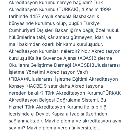
Akreditasyon kurumu nereye bağlıdır? Türk
Akreditasyon Kurumu (TÜRKAK), 4 Kasım 1999
tarihinde 4457 sayılı Kanunla Başbakanlık
bünyesinde kurulmuş olup, bugün Türkiye
Cumhuriyeti Dışişleri Bakanlığı’na bağlı, özel hukuk
hükümlerine tabi, kâr amacı gütmeyen, idari ve
mali bakımdan özerk bir kamu kuruluşudur.
Akreditasyon kurumları nelerdir? No.: Akreditasyon
kuruluşu1Kalite Güvence Ajansı (AQAS)2İşletme
Okullarını Geliştirme Derneği (AACSB)3Uluslararası
İşletme Yönetimi Akreditasyon Vakfı
(FIBAA)4Uluslararası İşletme Eğitimi Akreditasyon
Konseyi (IACBE)9 satır daha Akreditasyona
nereden bakılır? Türk Akreditasyon KurumuTÜRKAK
Akreditasyon Belgesi Doğrulama Sistemi. Bu
hizmet Türk Akreditasyon Kurumu ile iş birliği
içerisinde e-Devlet Kapısı altyapısı üzerinden
sağlanmaktadır. Mavi diploma ve akreditasyon aynı
şey mi? Mavi diploma veren üniversiteler…