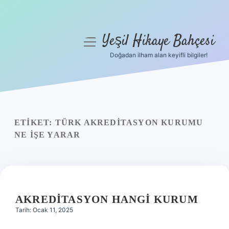
Yeşil Hikaye Bahçesi
menüyü
aç
Doğadan ilham alan keyifli bilgiler!
Anasayfa
Gizlilik Politikası
Yasal Uyarı
ETIKET:
TÜRK AKREDITASYON KURUMU
NE IŞE YARAR
Hakkımızda
AKREDITASYON HANGI KURUM
Tarih: Ocak 11, 2025