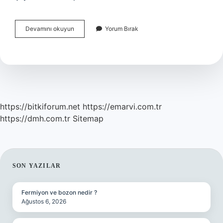
Akreditasyon
Devamını okuyun
Yorum Bırak
Hangi
Kurum
https://bitkiforum.net
https://emarvi.com.tr
https://dmh.com.tr
Sitemap
SIDEBAR
SON YAZILAR
Fermiyon ve bozon nedir ?
Ağustos 6, 2026