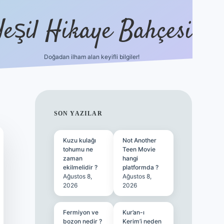
Yeşil Hikaye Bahçesi
Doğadan ilham alan keyifli bilgiler!
ilbet güncel giriş adresi
ilbet mobi
SIDEBAR
SON YAZILAR
Kuzu kulağı
Not Another
tohumu ne
Teen Movie
zaman
hangi
ekilmelidir ?
platformda ?
Ağustos 8,
Ağustos 8,
2026
2026
Fermiyon ve
Kur’an-ı
bozon nedir ?
Kerim’i neden