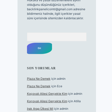
Hukuka ve yasal düzenlemelere aykırı
olduğunu düşündüğünüz içerikleri,
backlinkpanelicomtr@gmail.com
adresine
bildirmeniz halinde, ilgili içerikler yasal
süre içerisinde sitemizden kaldırılacaktır.
Arama
SON YORUMLAR
Plaza Ne Demek
için
admin
Plaza Ne Demek
için
Ece
Koçovalı Ailesi Gerçekte Kim
için
admin
Koçovalı Ailesi Gerçekte Kim
için
Atilla
Irak Arap Ülkesi Mi
için
admin