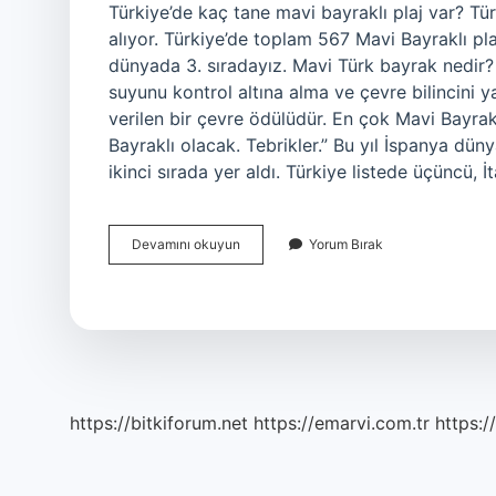
Türkiye’de kaç tane mavi bayraklı plaj var? Tü
alıyor. Türkiye’de toplam 567 Mavi Bayraklı pl
dünyada 3. sıradayız. Mavi Türk bayrak nedir?
suyunu kontrol altına alma ve çevre bilincini y
verilen bir çevre ödülüdür. En çok Mavi Bayrak
Bayraklı olacak. Tebrikler.” Bu yıl İspanya dü
ikinci sırada yer aldı. Türkiye listede üçüncü,
Türkiyede
Devamını okuyun
Yorum Bırak
Kaç
Tane
Mavi
Bayrak
Var
https://bitkiforum.net
https://emarvi.com.tr
https:/