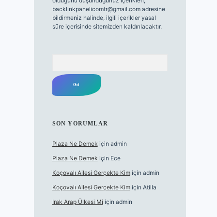
olduğunu düşündüğünüz içerikleri,
backlinkpanelicomtr@gmail.com
adresine
bildirmeniz halinde, ilgili içerikler yasal
süre içerisinde sitemizden kaldırılacaktır.
Arama
SON YORUMLAR
Plaza Ne Demek
için
admin
Plaza Ne Demek
için
Ece
Koçovalı Ailesi Gerçekte Kim
için
admin
Koçovalı Ailesi Gerçekte Kim
için
Atilla
Irak Arap Ülkesi Mi
için
admin