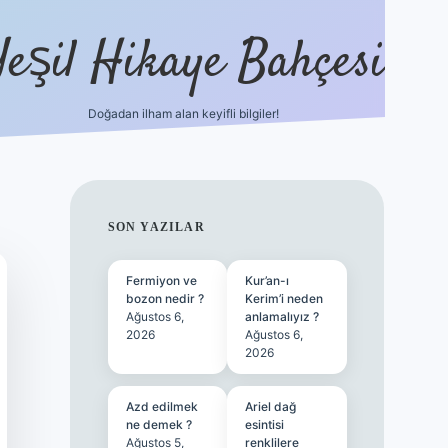
Yeşil Hikaye Bahçesi
Doğadan ilham alan keyifli bilgiler!
ilbet güncel giriş adresi
ilbet mobi
SIDEBAR
SON YAZILAR
Fermiyon ve
Kur’an-ı
bozon nedir ?
Kerim’i neden
Ağustos 6,
anlamalıyız ?
2026
Ağustos 6,
2026
Azd edilmek
Ariel dağ
ne demek ?
esintisi
Ağustos 5,
renklilere